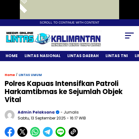
SCROLL TO CONTINUE WITH CONTENT
HOME
LINTAS NASIONAL
LINTAS DAERAH
LINTAS TNI
L
/
Home
LINTAS UMUM
Polres Kapuas Intensifkan Patroli
Harkamtibmas ke Sejumlah Objek
Vital
Admin Pelaksana
- Jurnalis
Sabtu, 13 September 2025
- 16:17 WIB