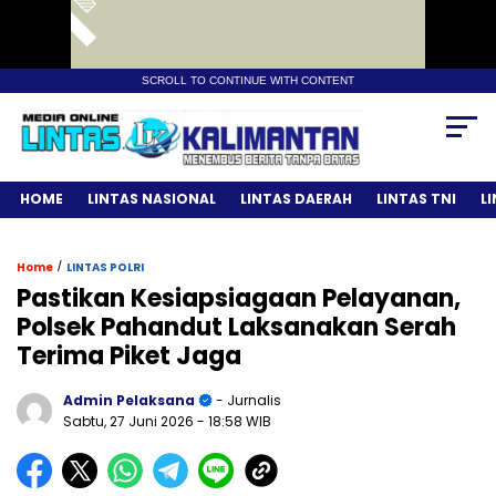
SCROLL TO CONTINUE WITH CONTENT
HOME
LINTAS NASIONAL
LINTAS DAERAH
LINTAS TNI
L
/
Home
LINTAS POLRI
Pastikan Kesiapsiagaan Pelayanan,
Polsek Pahandut Laksanakan Serah
Terima Piket Jaga
Admin Pelaksana
- Jurnalis
Sabtu, 27 Juni 2026
- 18:58 WIB