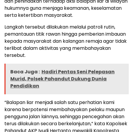
dan penindakan terhadap aksi balapan liar di wilayah
hukumnya guna menjaga keamanan, keselamatan
serta ketertiban masyarakat.
Langkah tersebut dilakukan melalui patroli rutin,
pemantauan titik rawan hingga pemberian imbauan
kepada masyarakat dan kalangan remaja agar tidak
terlibat dalam aktivitas yang membahayakan
tersebut.
Baca Juga :
Hadiri Pentas Seni Pelepasan
Murid, Polsek Pahandut Dukung Dunia
Pendidikan
“Balapan liar menjadi salah satu perhatian kami
karena berpotensi membahayakan pelaku maupun
pengguna jalan lainnya, sehingga pencegahan akan
terus dilakukan secara berkelanjutan,” kata Kapolsek
Pahandut AKP Iyudi Hertanto mewakili Kapolresta