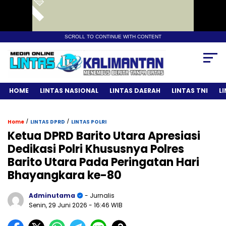
SCROLL TO CONTINUE WITH CONTENT
HOME
LINTAS NASIONAL
LINTAS DAERAH
LINTAS TNI
L
/
/
Home
LINTAS DPRD
LINTAS POLRI
Ketua DPRD Barito Utara Apresiasi
Dedikasi Polri Khususnya Polres
Barito Utara Pada Peringatan Hari
Bhayangkara ke-80
Adminutama
- Jurnalis
Senin, 29 Juni 2026
- 16:46 WIB