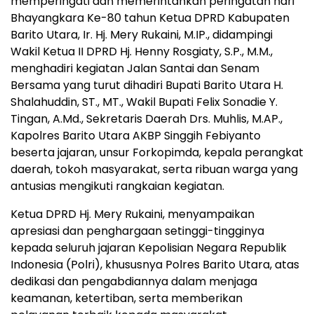
memperingati dan memerintahkan peringatan hari
Bhayangkara Ke-80 tahun Ketua DPRD Kabupaten
Barito Utara, Ir. Hj. Mery Rukaini, M.IP., didampingi
Wakil Ketua II DPRD Hj. Henny Rosgiaty, S.P., M.M.,
menghadiri kegiatan Jalan Santai dan Senam
Bersama yang turut dihadiri Bupati Barito Utara H.
Shalahuddin, ST., MT., Wakil Bupati Felix Sonadie Y.
Tingan, A.Md., Sekretaris Daerah Drs. Muhlis, M.AP.,
Kapolres Barito Utara AKBP Singgih Febiyanto
beserta jajaran, unsur Forkopimda, kepala perangkat
daerah, tokoh masyarakat, serta ribuan warga yang
antusias mengikuti rangkaian kegiatan.
Ketua DPRD Hj. Mery Rukaini, menyampaikan
apresiasi dan penghargaan setinggi-tingginya
kepada seluruh jajaran Kepolisian Negara Republik
Indonesia (Polri), khususnya Polres Barito Utara, atas
dedikasi dan pengabdiannya dalam menjaga
keamanan, ketertiban, serta memberikan