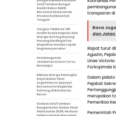
Koordinasi P
Bungai Diwakili Kasdam
XXII/Tambun Bungai
pembangunan 
Hadiri Rakor BNPB
Bersama Pemerintah
transparan di
Provinsi Kalimantan
Tengah
Baca Juga 
Satgas TMMD Ke 129
Kodim Kuala Kapuas dan
dan Jalan
Warga Gotong Royong
Pasang Dinding RTLH,
Wujudkan Hunian Layak
Rapat turut d
bagi Masyarakat
Agustin, Peja
Pembangunan
Linae Victoria
Jembatan Armco Terus
Berlanjut
Forkopimda la
Ribuan Warga Palangka
Dalam pidato
Raya Nobar Final
Argentina vs Spanyol
Pejabat Sekr
Bersama Forkopimda
Pertanggungj
Kalteng di Bundaran
Besar
merupakan ta
Pemeriksa Keu
Kodam XXII/Tambun
Bungai Gelar Nobar Final
Piala Dunia 2026, Perkuat
Pemerintah P
Kebersamaan Bersama