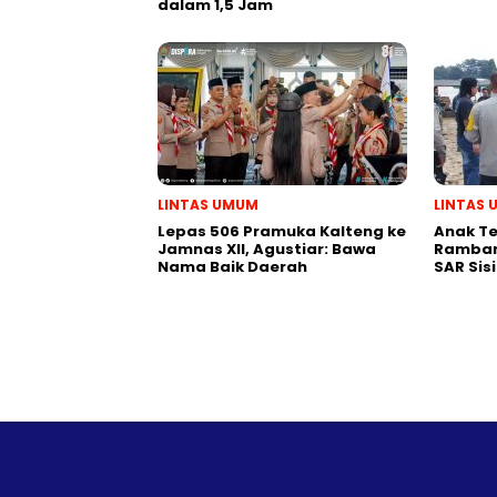
dalam 1,5 Jam
LINTAS UMUM
LINTAS
Lepas 506 Pramuka Kalteng ke
Anak T
Jamnas XII, Agustiar: Bawa
Ramban
Nama Baik Daerah
SAR Sis