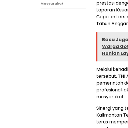
prestasi deng
Masyarakat
Laporan Keua
Capaian terse
Tahun Anggara
Baca Juga 
Warga Got
Hunian La
Melalui kehad
tersebut, TN
pemerintah d
profesional, 
masyarakat.
Sinergi yang t
Kalimantan Te
terus memper