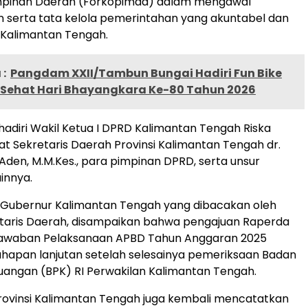
impinan Daerah (Forkopimda) dalam mengawal
serta tata kelola pemerintahan yang akuntabel dan
 Kalimantan Tengah.
:
Pangdam XXII/Tambun Bungai Hadiri Fun Bike
 Sehat Hari Bhayangkara Ke-80 Tahun 2026
ihadiri Wakil Ketua I DPRD Kalimantan Tengah Riska
bat Sekretaris Daerah Provinsi Kalimantan Tengah dr.
 Aden, M.M.Kes., para pimpinan DPRD, serta unsur
innya.
 Gubernur Kalimantan Tengah yang dibacakan oleh
etaris Daerah, disampaikan bahwa pengajuan Raperda
awaban Pelaksanaan APBD Tahun Anggaran 2025
hapan lanjutan setelah selesainya pemeriksaan Badan
angan (BPK) RI Perwakilan Kalimantan Tengah.
rovinsi Kalimantan Tengah juga kembali mencatatkan