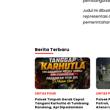
pembangunan 
Judul ini dib
representasi
pemerintahan
Berita Terbaru
LINTAS POLRI
LINTAS 
Polsek Timpah Gerak Cepat
Polsek
Tangani Karhutla di Tumbang
Patroli,
Randang, Api Dipadamkan
Atensi