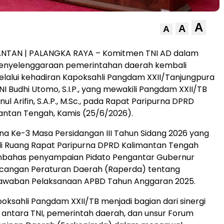
A
A
A
ANTAN | PALANGKA RAYA – Komitmen TNI AD dalam
nyelenggaraan pemerintahan daerah kembali
elalui kehadiran Kapoksahli Pangdam XXII/Tanjungpura
TNI Budhi Utomo, S.I.P., yang mewakili Pangdam XXII/TB
nul Arifin, S.A.P., M.Sc., pada Rapat Paripurna DPRD
mantan Tengah, Kamis (25/6/2026).
na Ke-3 Masa Persidangan III Tahun Sidang 2026 yang
di Ruang Rapat Paripurna DPRD Kalimantan Tengah
bahas penyampaian Pidato Pengantar Gubernur
cangan Peraturan Daerah (Raperda) tentang
awaban Pelaksanaan APBD Tahun Anggaran 2025.
oksahli Pangdam XXII/TB menjadi bagian dari sinergi
 antara TNI, pemerintah daerah, dan unsur Forum