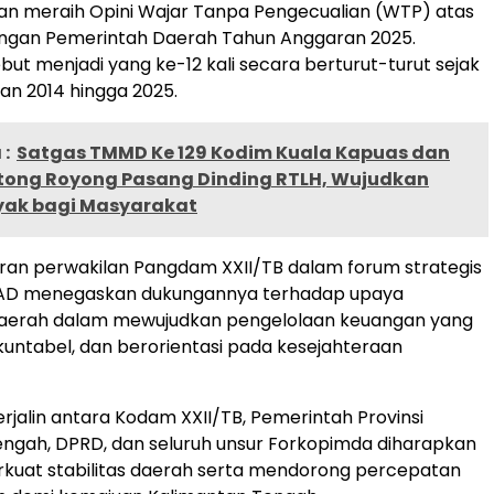
an meraih Opini Wajar Tanpa Pengecualian (WTP) atas
ngan Pemerintah Daerah Tahun Anggaran 2025.
but menjadi yang ke-12 kali secara berturut-turut sejak
n 2014 hingga 2025.
:
Satgas TMMD Ke 129 Kodim Kuala Kapuas dan
ong Royong Pasang Dinding RTLH, Wujudkan
yak bagi Masyarakat
iran perwakilan Pangdam XXII/TB dalam forum strategis
I AD menegaskan dukungannya terhadap upaya
aerah dalam mewujudkan pengelolaan keuangan yang
akuntabel, dan berorientasi pada kesejahteraan
erjalin antara Kodam XXII/TB, Pemerintah Provinsi
ngah, DPRD, dan seluruh unsur Forkopimda diharapkan
kuat stabilitas daerah serta mendorong percepatan