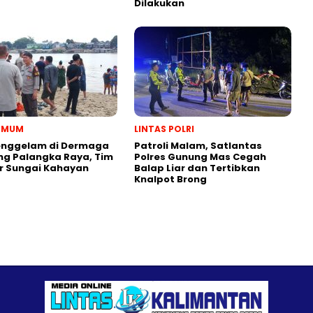
Dilakukan
 UMUM
LINTAS POLRI
enggelam di Dermaga
Patroli Malam, Satlantas
g Palangka Raya, Tim
Polres Gunung Mas Cegah
ir Sungai Kahayan
Balap Liar dan Tertibkan
Knalpot Brong