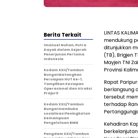
LINTAS KALIM
Berita Terkait
mendukung pe
Imanuel Nuhan, Putra
ditunjukkan m
Dayak dalam Sejarah
(TB), Brigjen 
Penerjunan Pertama
Indonesia
Mayjen TNI Zai
Provinsi Kali
Kodam XXII/Tambun
Bungai Matangkan
Persiapan HUT Ke-1,
Rapat Paripur
Tampilkan Kesiapan
Operasional dan Atraksi
berlangsung 
Prajurit
tersebut mem
terhadap Ran
Kodam XXII/Tambun
Bungai membuka
Pertanggungj
sosialisasi Peningkatan
Kemampuan
Pengelolaan BMN
Kehadiran Kap
berkelanjutan
Pangdam XXII/Tambun