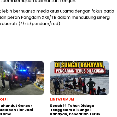
demi kemajuan Kalimantan Tengah.
uat lebih bernuansa media arus utama dengan fokus pada
 dan peran Pangdam XXII/TB dalam mendukung sinergi
 daerah. (*/rls/pendam/red)
POLRI
LINTAS UMUM
 Pahandut Gencar
Bocah 14 Tahun Diduga
 Balapan Liar Jadi
Tenggelam di Sungai
 Utama
Kahayan, Pencarian Terus