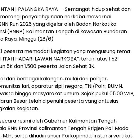
ANTAN | PALANGKA RAYA — Semangat hidup sehat dan
merangi penyalahgunaan narkoba mewarnai
NN Run 2026 yang digelar oleh Badan Narkotika
insi (BNNP) Kalimantan Tengah di kawasan Bundaran
a Raya, Minggu (28/6).
21 peserta memadati kegiatan yang mengusung tema
, ITAH HADARI LAWAN NARKOBA”, terdiri atas 1.521
un 5K dan 1.500 peserta Jalan Sehat 3K.
l dari berbagai kalangan, mulai dari pelajar,
unitas lari, aparatur sipil negara, TNI/Polri, BUMN,
asta hingga masyarakat umum. Sejak pukul 05.00 WIB,
ran Besar telah dipenuhi peserta yang antusias
gkaian kegiatan.
 secara resmi oleh Gubernur Kalimantan Tengah
a BNN Provinsi Kalimantan Tengah Brigjen Pol. Mada
, M.H., serta dihadiri unsur Forkopimda, instansi vertikal,