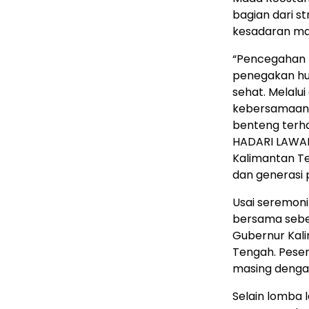
bagian dari 
kesadaran masy
“Pencegahan 
penegakan hu
sehat. Melalu
kebersamaan,
benteng terh
HADARI LAWAN
Kalimantan T
dan generasi 
Usai seremon
bersama sebe
Gubernur Kal
Tengah. Pese
masing dengan
Selain lomba l