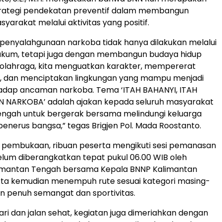
strategi pendekatan preventif dalam membangun
arakat melalui aktivitas yang positif.
penyalahgunaan narkoba tidak hanya dilakukan melalui
kum, tetapi juga dengan membangun budaya hidup
i olahraga, kita menguatkan karakter, mempererat
 dan menciptakan lingkungan yang mampu menjadi
adap ancaman narkoba. Tema ‘ITAH BAHANYI, ITAH
 NARKOBA’ adalah ajakan kepada seluruh masyarakat
engah untuk bergerak bersama melindungi keluarga
penerus bangsa,” tegas Brigjen Pol. Mada Roostanto.
i pembukaan, ribuan peserta mengikuti sesi pemanasan
lum diberangkatkan tepat pukul 06.00 WIB oleh
imantan Tengah bersama Kepala BNNP Kalimantan
rta kemudian menempuh rute sesuai kategori masing-
 penuh semangat dan sportivitas.
ari dan jalan sehat, kegiatan juga dimeriahkan dengan