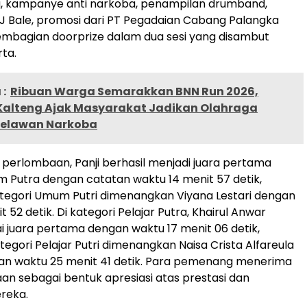
 kampanye anti narkoba, penampilan drumband,
DJ Bale, promosi dari PT Pegadaian Cabang Palangka
embagian doorprize dalam dua sesi yang disambut
rta.
:
Ribuan Warga Semarakkan BNN Run 2026,
Kalteng Ajak Masyarakat Jadikan Olahraga
Melawan Narkoba
 perlombaan, Panji berhasil menjadi juara pertama
 Putra dengan catatan waktu 14 menit 57 detik,
tegori Umum Putri dimenangkan Viyana Lestari dengan
 52 detik. Di kategori Pelajar Putra, Khairul Anwar
i juara pertama dengan waktu 17 menit 06 detik,
egori Pelajar Putri dimenangkan Naisa Crista Alfareula
an waktu 25 menit 41 detik. Para pemenang menerima
n sebagai bentuk apresiasi atas prestasi dan
ereka.