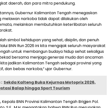
kat daerah, dan para mitra pendukung.
annya, Gubernur Kalimantan Tengah menegaskan
 melawan narkoba tidak dapat dilakukan oleh
emata, melainkan membutuhkan keterlibatan seluruh
rakat.
lah simbol kehidupan yang sehat, disiplin, dan penuh
alui BNN Run 2026 ini kita mengajak seluruh masyarakat
engah untuk membangun budaya hidup sehat sekaligus
ekad bersama menjaga generasi muda dari ancaman
 kita jadikan Kalimantan Tengah sebagai provinsi yang
if, dan bebas narkoba,” ujar Gubernur.
:
Sekda Kalteng Buka Kejurnas Motoprix 2026,
stasi Balap hingga Sport Tourism
, Kepala BNN Provinsi Kalimantan Tengah Brigjen Pol.
to, S.E., M.H. mengatakan bahwa BNN Run merupakan