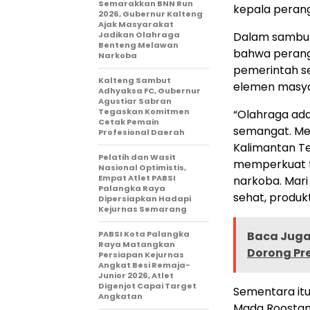
Semarakkan BNN Run
kepala perang
2026, Gubernur Kalteng
Ajak Masyarakat
Jadikan Olahraga
Dalam sambut
Benteng Melawan
bahwa perang
Narkoba
pemerintah s
Kalteng Sambut
elemen masya
Adhyaksa FC, Gubernur
Agustiar Sabran
Tegaskan Komitmen
“Olahraga ada
Cetak Pemain
semangat. Mel
Profesional Daerah
Kalimantan T
Pelatih dan Wasit
memperkuat t
Nasional Optimistis,
Empat Atlet PABSI
narkoba. Mari
Palangka Raya
sehat, produkt
Dipersiapkan Hadapi
Kejurnas Semarang
PABSI Kota Palangka
Baca Juga 
Raya Matangkan
Dorong Pre
Persiapan Kejurnas
Angkat Besi Remaja-
Junior 2026, Atlet
Digenjot Capai Target
Sementara itu
Angkatan
Mada Roostan