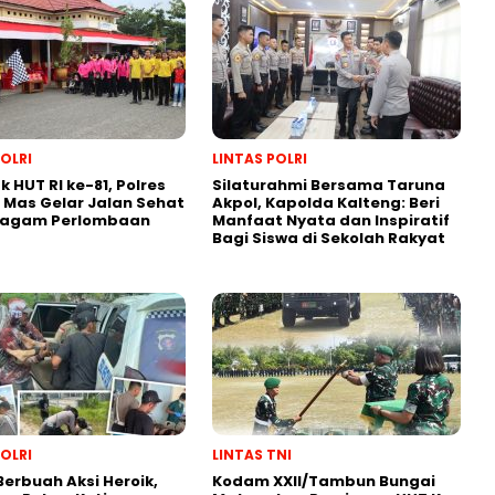
POLRI
LINTAS POLRI
 HUT RI ke-81, Polres
Silaturahmi Bersama Taruna
Mas Gelar Jalan Sehat
Akpol, Kapolda Kalteng: Beri
ragam Perlombaan
Manfaat Nyata dan Inspiratif
Bagi Siswa di Sekolah Rakyat
POLRI
LINTAS TNI
 Berbuah Aksi Heroik,
Kodam XXII/Tambun Bungai