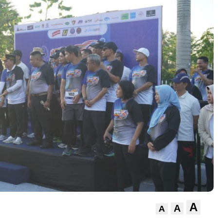
A
A
A