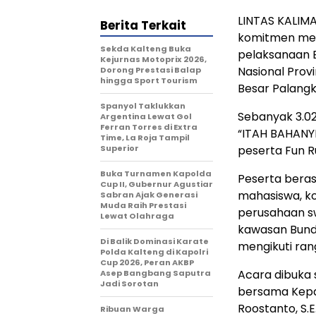
LINTAS KALIM
Berita Terkait
komitmen me
Sekda Kalteng Buka
pelaksanaan B
Kejurnas Motoprix 2026,
Nasional Prov
Dorong Prestasi Balap
hingga Sport Tourism
Besar Palangk
Spanyol Taklukkan
Sebanyak 3.0
Argentina Lewat Gol
Ferran Torres di Extra
“ITAH BAHANYI
Time, La Roja Tampil
Superior
peserta Fun R
Buka Turnamen Kapolda
Peserta berasa
Cup II, Gubernur Agustiar
mahasiswa, kom
Sabran Ajak Generasi
Muda Raih Prestasi
perusahaan sw
Lewat Olahraga
kawasan Bunda
Di Balik Dominasi Karate
mengikuti ran
Polda Kalteng di Kapolri
Cup 2026, Peran AKBP
Acara dibuka
Asep Bangbang Saputra
Jadi Sorotan
bersama Kepal
Roostanto, S.E.
Ribuan Warga