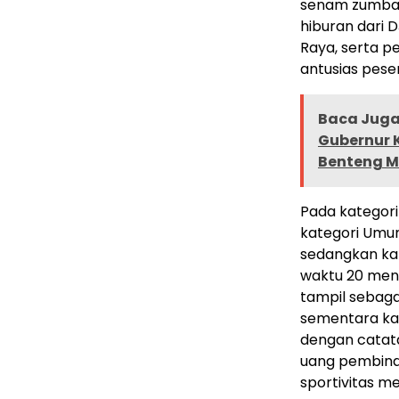
senam zumba,
hiburan dari 
Raya, serta p
antusias pese
Baca Juga 
Gubernur 
Benteng 
Pada kategori
kategori Umum
sedangkan ka
waktu 20 menit
tampil sebaga
sementara kat
dengan catat
uang pembinaa
sportivitas m