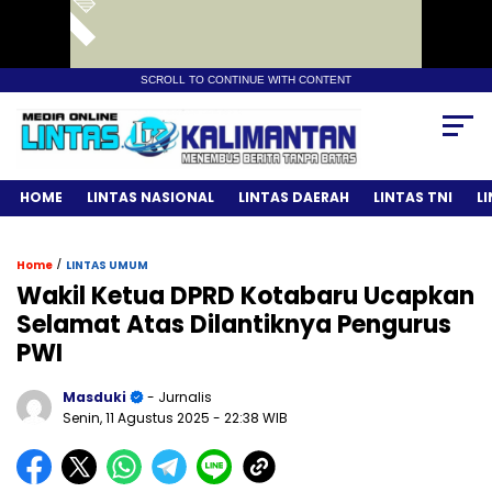
SCROLL TO CONTINUE WITH CONTENT
HOME
LINTAS NASIONAL
LINTAS DAERAH
LINTAS TNI
L
/
Home
LINTAS UMUM
Wakil Ketua DPRD Kotabaru Ucapkan
Selamat Atas Dilantiknya Pengurus
PWI
Masduki
- Jurnalis
Senin, 11 Agustus 2025
- 22:38 WIB