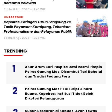
Bersama Relawan
Sabtu, 8 Agu 2026 - 12:40 WIB
LINTAS POLRI
Kapolres Katingan Turun Langsung ke
Tasik Payawan-Kamipang, Tekankan
Profesionalisme dan Pelayanan Publik
Sabtu, 8 Agu 2026 - 12:26 WIB
TRENDING
AKBP Arum Sari Puspita Dewi Resmi Pimpin
Polres Gunung Mas, Disambut Tari Bahalai
dan Tradisi Pedang Pora
Polres Gunung Mas PTDH Briptu Indra
Buana, Kapolres: Institusi Tidak Boleh
Dikotori Pelanggaran
Subuh Berdarah di Kapuas, Ayah Tewas