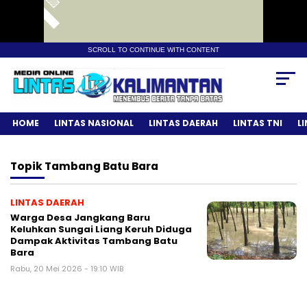
SCROLL TO CONTINUE WITH CONTENT
HOME
LINTAS NASIONAL
LINTAS DAERAH
LINTAS TNI
L
Topik
Tambang Batu Bara
LINTAS DAERAH
Warga Desa Jangkang Baru
Keluhkan Sungai Liang Keruh Diduga
Dampak Aktivitas Tambang Batu
Bara
Rabu, 20 Mei 2026 - 19:10 WIB