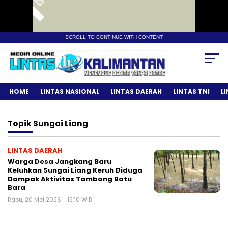
SCROLL TO CONTINUE WITH CONTENT
HOME
LINTAS NASIONAL
LINTAS DAERAH
LINTAS TNI
L
Topik
Sungai Liang
LINTAS DAERAH
Warga Desa Jangkang Baru
Keluhkan Sungai Liang Keruh Diduga
Dampak Aktivitas Tambang Batu
Bara
Rabu, 20 Mei 2026 - 19:10 WIB