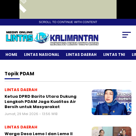
SCROLL TO CONTINUE WITH CONTENT
HOME
LINTAS NASIONAL
LINTAS DAERAH
LINTAS TNI
L
Topik
PDAM
LINTAS DAERAH
Ketua DPRD Barito Utara Dukung
Langkah PDAM Jaga Kualitas Air
Bersih untuk Masyarakat
Jumat, 29 Mei 2026 - 13:56 WIB
LINTAS DAERAH
Warga Desa Lemo I dan Lemo II