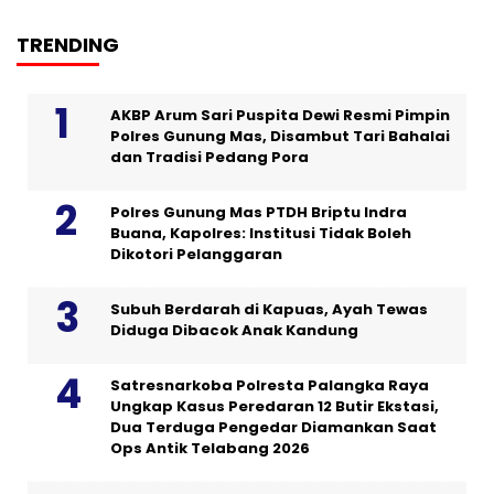
TRENDING
AKBP Arum Sari Puspita Dewi Resmi Pimpin
Polres Gunung Mas, Disambut Tari Bahalai
dan Tradisi Pedang Pora
Polres Gunung Mas PTDH Briptu Indra
Buana, Kapolres: Institusi Tidak Boleh
Dikotori Pelanggaran
Subuh Berdarah di Kapuas, Ayah Tewas
Diduga Dibacok Anak Kandung
Satresnarkoba Polresta Palangka Raya
Ungkap Kasus Peredaran 12 Butir Ekstasi,
Dua Terduga Pengedar Diamankan Saat
Ops Antik Telabang 2026