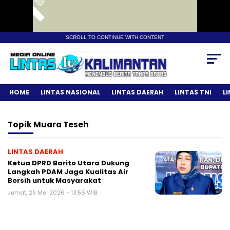
SCROLL TO CONTINUE WITH CONTENT
HOME
LINTAS NASIONAL
LINTAS DAERAH
LINTAS TNI
L
Topik
Muara Teseh
LINTAS DAERAH
Ketua DPRD Barito Utara Dukung
Langkah PDAM Jaga Kualitas Air
Bersih untuk Masyarakat
Jumat, 29 Mei 2026 - 13:56 WIB