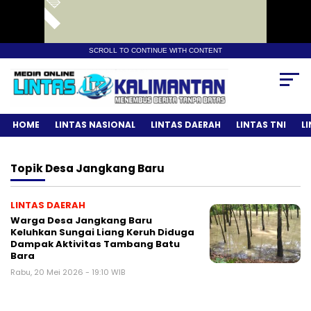
SCROLL TO CONTINUE WITH CONTENT
HOME
LINTAS NASIONAL
LINTAS DAERAH
LINTAS TNI
L
Topik
Desa Jangkang Baru
LINTAS DAERAH
Warga Desa Jangkang Baru
Keluhkan Sungai Liang Keruh Diduga
Dampak Aktivitas Tambang Batu
Bara
Rabu, 20 Mei 2026 - 19:10 WIB