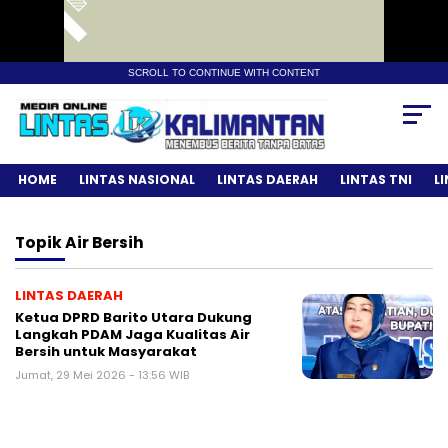
SCROLL TO CONTINUE WITH CONTENT
HOME
LINTAS NASIONAL
LINTAS DAERAH
LINTAS TNI
L
Topik
Air Bersih
LINTAS DAERAH
Ketua DPRD Barito Utara Dukung
Langkah PDAM Jaga Kualitas Air
Bersih untuk Masyarakat
Jumat, 29 Mei 2026 - 13:56 WIB