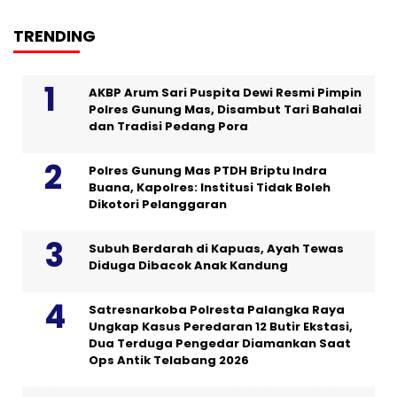
TRENDING
AKBP Arum Sari Puspita Dewi Resmi Pimpin
Polres Gunung Mas, Disambut Tari Bahalai
dan Tradisi Pedang Pora
Polres Gunung Mas PTDH Briptu Indra
Buana, Kapolres: Institusi Tidak Boleh
Dikotori Pelanggaran
Subuh Berdarah di Kapuas, Ayah Tewas
Diduga Dibacok Anak Kandung
Satresnarkoba Polresta Palangka Raya
Ungkap Kasus Peredaran 12 Butir Ekstasi,
Dua Terduga Pengedar Diamankan Saat
Ops Antik Telabang 2026