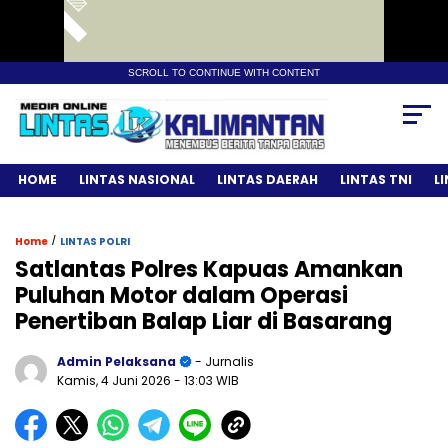
SCROLL TO CONTINUE WITH CONTENT
HOME
LINTAS NASIONAL
LINTAS DAERAH
LINTAS TNI
L
/
Home
LINTAS POLRI
Satlantas Polres Kapuas Amankan
Puluhan Motor dalam Operasi
Penertiban Balap Liar di Basarang
Admin Pelaksana
- Jurnalis
Kamis, 4 Juni 2026
- 13:03 WIB