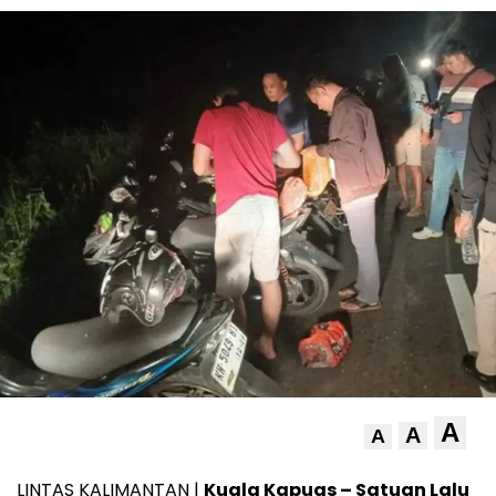
A
A
A
LINTAS KALIMANTAN |
Kuala Kapuas – Satuan Lalu