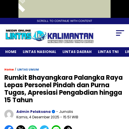
SCROLL TO CONTINUE WITH CONTENT
HOME
LINTAS NASIONAL
LINTAS DAERAH
LINTAS TNI
L
/
Home
LINTAS UMUM
Rumkit Bhayangkara Palangka Raya
Lepas Personel Pindah dan Purna
Tugas, Apresiasi Pengabdian hingga
15 Tahun
Admin Pelaksana
- Jurnalis
Kamis, 4 Desember 2025
- 15:51 WIB