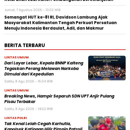
Jumat, 7 Agustus 2026 - 13:02 WIB
Semangat HUT ke-81 RI, Davidson Lambung Ajak
Masyarakat Kalimantan Tengah Perkuat Persatuan
Menuju Indonesia Berdaulat, Adil, dan Makmur
BERITA TERBARU
LINTAS UMUM
Dari Layar Lebar, Kepala BNNP Kalteng
Tegaskan Perang Melawan Narkoba
Dimulai dari Kepedulian
Sabtu, 8 Agu 2026 - 15:04 WIB
LINTAS UMUM
Breaking News, Hampir Separuh SDN UPT Anjir Pulang
Pisau Terbakar
Sabtu, 8 Agu 2026 - 14:02 WIB
LINTAS POLRI
Tak Kenal Lelah Cegah Karhutla,
Kapolsek Katingan Hilir Pimpin Patroli