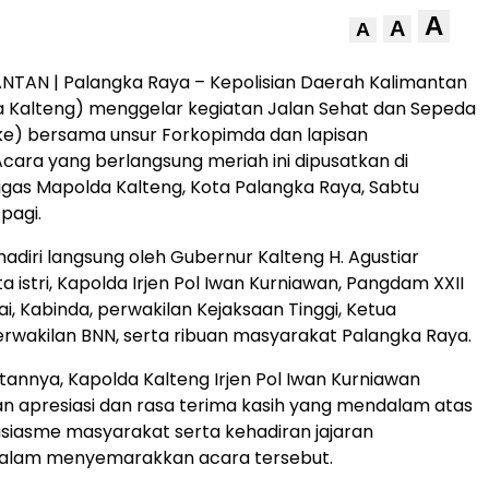
A
A
A
NTAN | Palangka Raya – Kepolisian Daerah Kalimantan
a Kalteng) menggelar kegiatan Jalan Sehat dan Sepeda
ike) bersama unsur Forkopimda dan lapisan
cara yang berlangsung meriah ini dipusatkan di
gas Mapolda Kalteng, Kota Palangka Raya, Sabtu
pagi.
ihadiri langsung oleh Gubernur Kalteng H. Agustiar
 istri, Kapolda Irjen Pol Iwan Kurniawan, Pangdam XXII
, Kabinda, perwakilan Kejaksaan Tinggi, Ketua
erwakilan BNN, serta ribuan masyarakat Palangka Raya.
nnya, Kapolda Kalteng Irjen Pol Iwan Kurniawan
 apresiasi dan rasa terima kasih yang mendalam atas
usiasme masyarakat serta kehadiran jajaran
alam menyemarakkan acara tersebut.