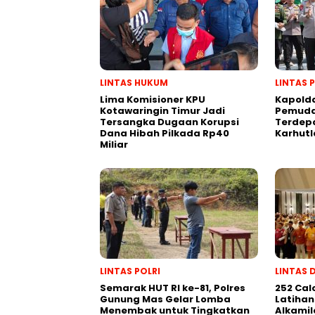
LINTAS HUKUM
LINTAS 
Lima Komisioner KPU
Kapold
Kotawaringin Timur Jadi
Pemuda
Tersangka Dugaan Korupsi
Terdep
Dana Hibah Pilkada Rp40
Karhutl
Miliar
LINTAS POLRI
LINTAS 
Semarak HUT RI ke-81, Polres
252 Cal
Gunung Mas Gelar Lomba
Latihan
Menembak untuk Tingkatkan
Alkamil