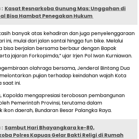
:
Kasat Resnarkoba Gunung Mas: Unggahan di
ial Bisa Hambat Penegakan Hukum
kasih banyak atas kehadiran dan juga penyelenggaraan
i ini, mulai dari jalan santai hingga fun bike. Melalui
ta bisa berjalan bersama berbaur dengan Bapak
ta jajaran Forkopimda,” ujar Irjen Pol Iwan Kurniawan.
kegembiraan olahraga bersama, Jenderal Bintang Dua
 melontarkan pujian terhadap keindahan wajah Kota
saat ini.
s, Kapolda mengapresiasi terobosan pembangunan
i oleh Pemerintah Provinsi, terutama dalam
 ikon daerah, Bundaran Besar Palangka Raya.
:
Sambut Hari Bhayangkara ke-80,
oba Polres Kapuas Gelar Bakti Religi di Rumah