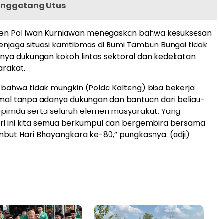
enggatang Utus
 Irjen Pol Iwan Kurniawan menegaskan bahwa kesuksesan
enjaga situasi kamtibmas di Bumi Tambun Bungai tidak
anya dukungan kokoh lintas sektoral dan kedekatan
rakat.
bahwa tidak mungkin (Polda Kalteng) bisa bekerja
mal tanpa adanya dukungan dan bantuan dari beliau-
kopimda serta seluruh elemen masyarakat. Yang
ari ini kita semua berkumpul dan bergembira bersama
ut Hari Bhayangkara ke-80,” pungkasnya. (adji)