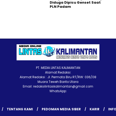
Diduga Dipicu Genset Saat
PLN Padam
PT. MEDIA LINTAS KALIMANTAN
Alamat Redaksi:
Alamat Redaksi : Jl. Permata Biru RT/RW: 036/08
Muara Teweh Barito Utara
Email: redaksilintaskalimantan@gmail.com
WhatsApp:
TENTANG KAMI
PEDOMAN MEDIA SIBER
KARIR
INFO