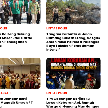
POLRI
LINTAS POLRI
a Kalteng Dukung
Tangani Karhutla di Jalan
 Ansor Jadi Garda
Damang Gustaf Erang, Satgas
an Pencegahan
Aman Nusa Polresta Palangka
a
Raya Lakukan Pemadaman
Intensif
DAERAH
LINTAS POLRI
on Jemaah Ikuti
Tim Gabungan Berjibaku
 Manasik Umrah PT
Lawan Kobaran Api, Rumah
a
Warga di Gunung Mas Hangus