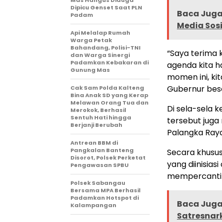
Mas Hangus Diduga
Dipicu Genset Saat PLN
Baca Juga 
Padam
Media Sos
Api Melalap Rumah
Warga Petak
Bahandang, Polisi-TNI
“Saya terima 
dan Warga Sinergi
Padamkan Kebakaran di
agenda kita har
Gunung Mas
momen ini, ki
Gubernur beser
Cak Sam Polda Kalteng
Bina Anak SD yang Kerap
Melawan Orang Tua dan
Di sela-sela 
Merokok, Berhasil
Sentuh Hati hingga
tersebut juga
Berjanji Berubah
Palangka Raya 
Antrean BBM di
Pangkalan Banteng
Secara khusu
Disorot, Polsek Perketat
yang diinisias
Pengawasan SPBU
mempercantik
Polsek Sabangau
Bersama MPA Berhasil
Padamkan Hotspot di
Baca Juga 
Kalampangan
Satresnark