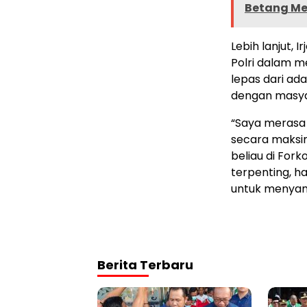
Betang M
Lebih lanjut,
Polri dalam m
lepas dari ad
dengan masya
“Saya merasa 
secara maksi
beliau di For
terpenting, h
untuk menyamb
Berita Terbaru