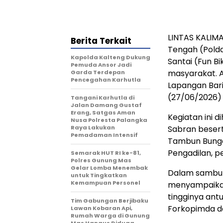
LINTAS KALIMA
Berita Terkait
Tengah (Pold
Kapolda Kalteng Dukung
Santai (Fun B
Pemuda Ansor Jadi
masyarakat. A
Garda Terdepan
Pencegahan Karhutla
Lapangan Bari
(27/06/2026) 
Tangani Karhutla di
Jalan Damang Gustaf
Erang, Satgas Aman
Kegiatan ini d
Nusa Polresta Palangka
Raya Lakukan
Sabran beserta
Pemadaman Intensif
Tambun Bungai
Pengadilan, p
Semarak HUT RI ke-81,
Polres Gunung Mas
Gelar Lomba Menembak
Dalam sambuta
untuk Tingkatkan
Kemampuan Personel
menyampaikan
tingginya ant
Tim Gabungan Berjibaku
Forkopimda d
Lawan Kobaran Api,
Rumah Warga di Gunung