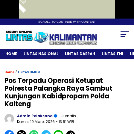
SCROLL TO CONTINUE WITH CONTENT
HOME
LINTAS NASIONAL
LINTAS DAERAH
LINTAS TNI
L
/
Home
LINTAS UMUM
Pos Terpadu Operasi Ketupat
Polresta Palangka Raya Sambut
Kunjungan Kabidpropam Polda
Kalteng
Admin Pelaksana
- Jurnalis
Kamis, 19 Maret 2026
- 13:51 WIB