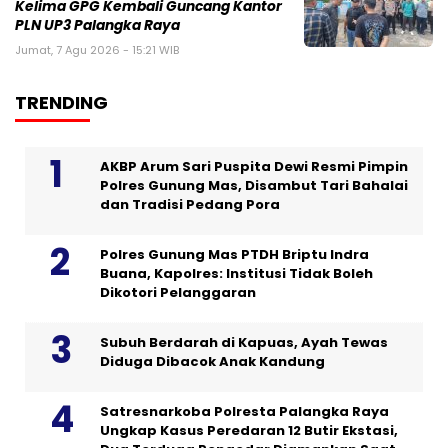
Kelima GPG Kembali Guncang Kantor
PLN UP3 Palangka Raya
Jumat, 7 Agu 2026 - 15:21 WIB
TRENDING
AKBP Arum Sari Puspita Dewi Resmi Pimpin
Polres Gunung Mas, Disambut Tari Bahalai
dan Tradisi Pedang Pora
Polres Gunung Mas PTDH Briptu Indra
Buana, Kapolres: Institusi Tidak Boleh
Dikotori Pelanggaran
Subuh Berdarah di Kapuas, Ayah Tewas
Diduga Dibacok Anak Kandung
Satresnarkoba Polresta Palangka Raya
Ungkap Kasus Peredaran 12 Butir Ekstasi,