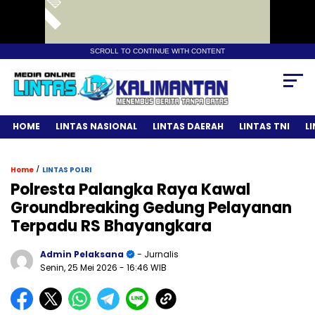
SCROLL TO CONTINUE WITH CONTENT
HOME
LINTAS NASIONAL
LINTAS DAERAH
LINTAS TNI
L
/
Home
LINTAS POLRI
Polresta Palangka Raya Kawal
Groundbreaking Gedung Pelayanan
Terpadu RS Bhayangkara
Admin Pelaksana
- Jurnalis
Senin, 25 Mei 2026
- 16:46 WIB