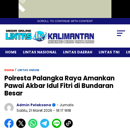
SCROLL TO CONTINUE WITH CONTENT
HOME
LINTAS NASIONAL
LINTAS DAERAH
LINTAS TNI
L
/
Home
LINTAS UMUM
Polresta Palangka Raya Amankan
Pawai Akbar Idul Fitri di Bundaran
Besar
Admin Pelaksana
- Jurnalis
Sabtu, 21 Maret 2026
- 18:17 WIB