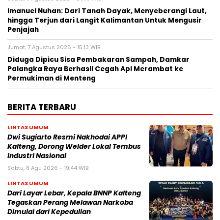
Imanuel Nuhan: Dari Tanah Dayak, Menyeberangi Laut,
hingga Terjun dari Langit Kalimantan Untuk Mengusir
Penjajah
Jumat, 7 Agustus 2026 - 15:13 WIB
Diduga Dipicu Sisa Pembakaran Sampah, Damkar
Palangka Raya Berhasil Cegah Api Merambat ke
Permukiman di Menteng
BERITA TERBARU
LINTAS UMUM
Dwi Sugiarto Resmi Nakhodai APPI
Kalteng, Dorong Welder Lokal Tembus
Industri Nasional
Sabtu, 8 Agu 2026 - 19:44 WIB
LINTAS UMUM
Dari Layar Lebar, Kepala BNNP Kalteng
Tegaskan Perang Melawan Narkoba
Dimulai dari Kepedulian