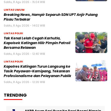
Sabtu, 8 Agu 2026 - 15:04 WIB
LINTAS UMUM
Breaking News, Hampir Separuh SDN UPT Anjir Pulang
Pisau Terbakar
Sabtu, 8 Agu 2026 - 14:02 WIB
LINTAS POLRI
Tak Kenal Lelah Cegah Karhutla,
Kapolsek Katingan Hilir Pimpin Patroli
Bersama Relawan
Sabtu, 8 Agu 2026 - 12:40 WIB
LINTAS POLRI
Kapolres Katingan Turun Langsung ke
Tasik Payawan-Kamipang, Tekankan
Profesionalisme dan Pelayanan Publik
Sabtu, 8 Agu 2026 - 12:26 WIB
TRENDING
AKBP Arum Sari Puspita Dewi Resmi Pimpin