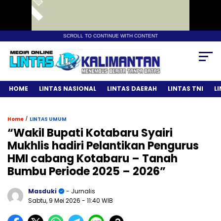
SCROLL TO CONTINUE WITH CONTENT
HOME
LINTAS NASIONAL
LINTAS DAERAH
LINTAS TNI
L
/
Home
LINTAS UMUM
“Wakil Bupati Kotabaru Syairi
Mukhlis hadiri Pelantikan Pengurus
HMI cabang Kotabaru – Tanah
Bumbu Periode 2025 – 2026”
Masduki
- Jurnalis
Sabtu, 9 Mei 2026
- 11:40 WIB