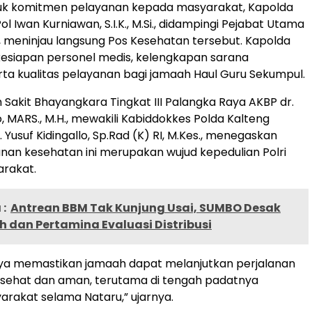
uk komitmen pelayanan kepada masyarakat, Kapolda
Pol Iwan Kurniawan, S.I.K., M.Si., didampingi Pejabat Utama
, meninjau langsung Pos Kesehatan tersebut. Kapolda
esiapan personel medis, kelengkapan sarana
rta kualitas pelayanan bagi jamaah Haul Guru Sekumpul.
Sakit Bhayangkara Tingkat III Palangka Raya AKBP dr.
, MARS., M.H., mewakili Kabiddokkes Polda Kalteng
Yusuf Kidingallo, Sp.Rad (K) RI, M.Kes., menegaskan
an kesehatan ini merupakan wujud kepedulian Polri
rakat.
:
Antrean BBM Tak Kunjung Usai, SUMBO Desak
 dan Pertamina Evaluasi Distribusi
ya memastikan jamaah dapat melanjutkan perjalanan
 sehat dan aman, terutama di tengah padatnya
yarakat selama Nataru,” ujarnya.