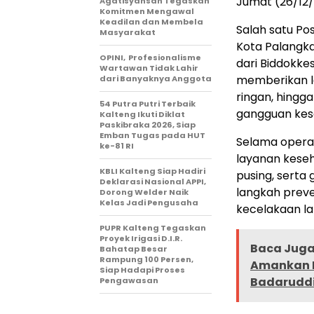
Jumat (26/12/
Agatisyansah Tegaskan
Komitmen Mengawal
Keadilan dan Membela
Salah satu Pos
Masyarakat
Kota Palangka
OPINI, Profesionalisme
dari Biddokke
Wartawan Tidak Lahir
memberikan l
dari Banyaknya Anggota
ringan, hing
54 Putra Putri Terbaik
gangguan kese
Kalteng Ikuti Diklat
Paskibraka 2026, Siap
Emban Tugas pada HUT
Selama opera
ke-81 RI
layanan keseh
KBLI Kalteng Siap Hadiri
pusing, serta
Deklarasi Nasional APPI,
langkah preve
Dorong Welder Naik
Kelas Jadi Pengusaha
kecelakaan la
PUPR Kalteng Tegaskan
Proyek Irigasi D.I.R.
Baca Juga 
Bahatap Besar
Rampung 100 Persen,
Amankan L
Siap Hadapi Proses
Badarudd
Pengawasan