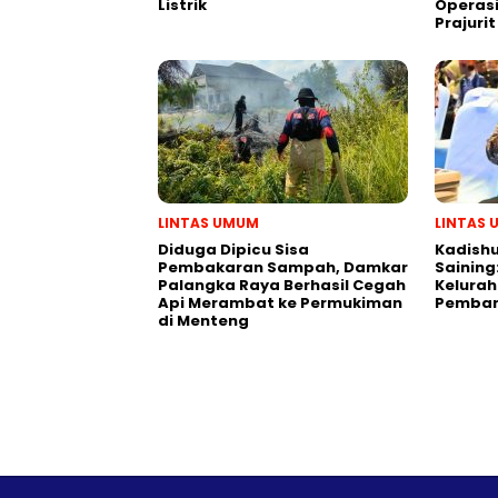
Listrik
Operasi
Prajurit
LINTAS UMUM
LINTAS
Diduga Dipicu Sisa
Kadishu
Pembakaran Sampah, Damkar
Saining
Palangka Raya Berhasil Cegah
Kelurah
Api Merambat ke Permukiman
Pemban
di Menteng