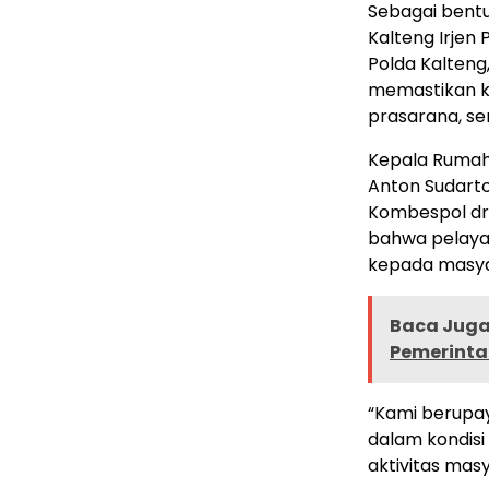
Sebagai bent
Kalteng Irjen 
Polda Kalteng
memastikan k
prasarana, se
Kepala Rumah 
Anton Sudarto
Kombespol dr. 
bahwa pelayan
kepada masya
Baca Juga 
Pemerintah
“Kami berupa
dalam kondisi
aktivitas mas