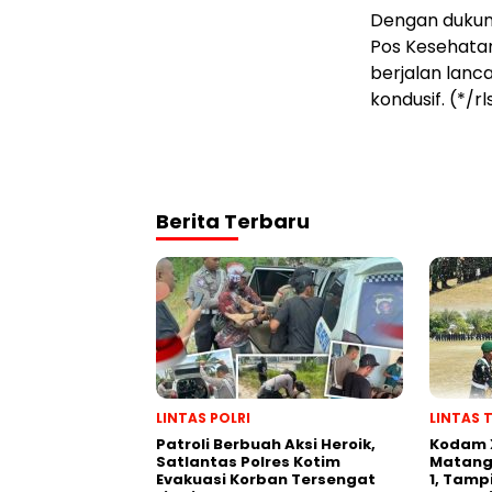
Dengan dukun
Pos Kesehatan
berjalan lanca
kondusif. (*/r
Berita Terbaru
LINTAS POLRI
LINTAS 
Patroli Berbuah Aksi Heroik,
Kodam 
Satlantas Polres Kotim
Matang
Evakuasi Korban Tersengat
1, Tamp