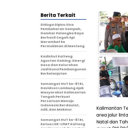
Berita Terkait
Diduga Dipicu Sisa
Pembakaran Sampah,
Damkar Palangka Raya
Berhasil Cegah Api
Merambat ke
Permukiman di Menteng
Kadishut Kalteng
Agustan Saining: Sinergi
Desa dan Kelurahan
Jadi Kunci Pembangunan
Berkelanjutan
Semangat HUT ke-81 RI,
Davidson Lambung Ajak
Masyarakat Kalimantan
Tengah Perkuat
Persatuan Menuju
Indonesia Berdaulat,
Kalimantan T
Adil, dan Makmur
area jalur li
Semangat HUT ke-81 RI,
Natal dan Tah
Ketua LSR-LPMT Kalteng