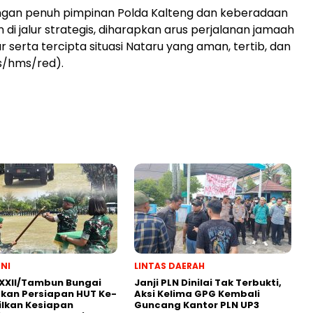
gan penuh pimpinan Polda Kalteng dan keberadaan
 di jalur strategis, diharapkan arus perjalanan jamaah
r serta tercipta situasi Nataru yang aman, tertib, dan
ls/hms/red).
TNI
LINTAS DAERAH
XXII/Tambun Bungai
Janji PLN Dinilai Tak Terbukti,
kan Persiapan HUT Ke-
Aksi Kelima GPG Kembali
ilkan Kesiapan
Guncang Kantor PLN UP3