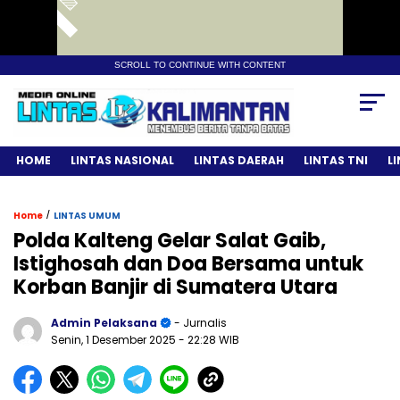
SCROLL TO CONTINUE WITH CONTENT
HOME
LINTAS NASIONAL
LINTAS DAERAH
LINTAS TNI
L
/
Home
LINTAS UMUM
Polda Kalteng Gelar Salat Gaib,
Istighosah dan Doa Bersama untuk
Korban Banjir di Sumatera Utara
Admin Pelaksana
- Jurnalis
Senin, 1 Desember 2025
- 22:28 WIB