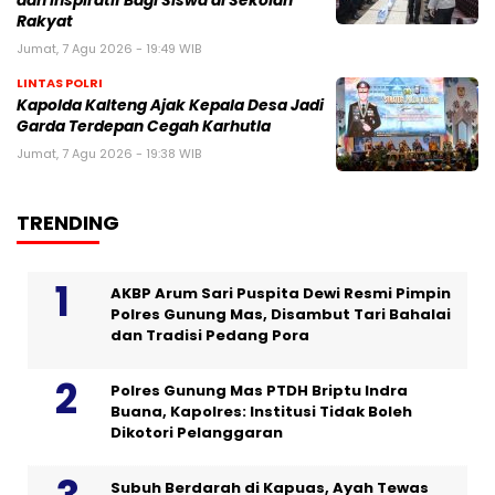
dan Inspiratif Bagi Siswa di Sekolah
Rakyat
Jumat, 7 Agu 2026 - 19:49 WIB
LINTAS POLRI
Kapolda Kalteng Ajak Kepala Desa Jadi
Garda Terdepan Cegah Karhutla
Jumat, 7 Agu 2026 - 19:38 WIB
TRENDING
AKBP Arum Sari Puspita Dewi Resmi Pimpin
Polres Gunung Mas, Disambut Tari Bahalai
dan Tradisi Pedang Pora
Polres Gunung Mas PTDH Briptu Indra
Buana, Kapolres: Institusi Tidak Boleh
Dikotori Pelanggaran
Subuh Berdarah di Kapuas, Ayah Tewas