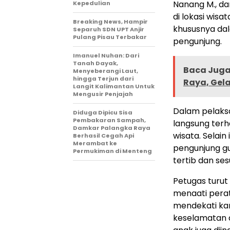
Nanang M., dan
Kepedulian
di lokasi wis
Breaking News, Hampir
khususnya da
Separuh SDN UPT Anjir
Pulang Pisau Terbakar
pengunjung.
Imanuel Nuhan: Dari
Tanah Dayak,
Baca Juga 
Menyeberangi Laut,
hingga Terjun dari
Raya, Gel
Langit Kalimantan Untuk
Mengusir Penjajah
Dalam pelaks
Diduga Dipicu Sisa
Pembakaran Sampah,
langsung terha
Damkar Palangka Raya
wisata. Selain
Berhasil Cegah Api
Merambat ke
pengunjung gu
Permukiman di Menteng
tertib dan se
Petugas turu
menaati pera
mendekati ka
keselamatan 