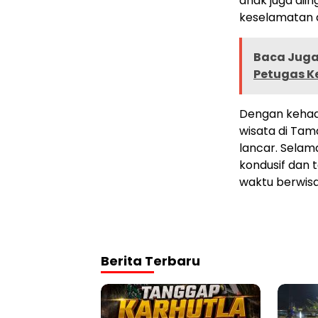
anak juga dii
keselamatan a
Baca Juga 
Petugas Ke
Dengan kehadi
wisata di Tam
lancar. Selam
kondusif dan 
waktu berwis
Berita Terbaru