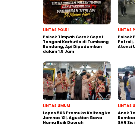
LINTAS POLRI
LINTAS 
Polsek Timpah Gerak Cepat
Polsek
Tangani Karhutla di Tumbang
Patroli,
Randang, Api Dipadamkan
Atensi
dalam 1,5 Jam
LINTAS UMUM
LINTAS
Lepas 506 Pramuka Kalteng ke
Anak T
Jamnas XII, Agustiar: Bawa
Ramban
Nama Baik Daerah
SAR Sis