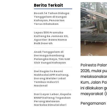
Berita Terkait
Bocah 14 Tahun Diduga
Tenggelam di Sungai
Kahayan, Pencarian
Terus Dilakukan
Lepas 506 Pramuka
Kalteng ke Jamnas XII,
Agustiar: Bawa Nama
Baik Daerah
Anak Tenggelam di
Dermaga Rambang
Palangka Raya, Tim SAR
Sisir Sungai Kahayan
Polresta Pala
2026, mulai pu
Dwi Sugiarto Resmi
Nakhodai APPI Kalteng,
melaksanakan
Dorong Welder Lokal
Kum, Jalan Pa
Tembus Industri
Nasional
ini dilakukan
masyarakat (k
Dari Layar Lebar, Kepala
BNNP Kalteng Tegaskan
Perang Melawan
Pengamanan t
Narkoba Dimulai dari