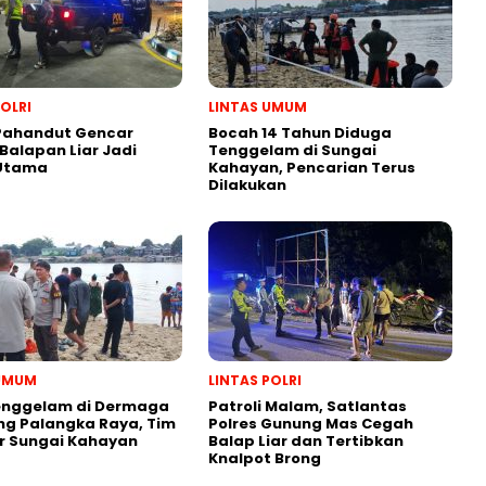
POLRI
LINTAS UMUM
 Pahandut Gencar
Bocah 14 Tahun Diduga
 Balapan Liar Jadi
Tenggelam di Sungai
 Utama
Kahayan, Pencarian Terus
Dilakukan
 UMUM
LINTAS POLRI
enggelam di Dermaga
Patroli Malam, Satlantas
g Palangka Raya, Tim
Polres Gunung Mas Cegah
ir Sungai Kahayan
Balap Liar dan Tertibkan
Knalpot Brong