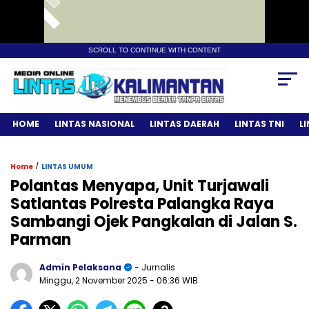
SCROLL TO CONTINUE WITH CONTENT
HOME
LINTAS NASIONAL
LINTAS DAERAH
LINTAS TNI
L
/
Home
LINTAS UMUM
Polantas Menyapa, Unit Turjawali
Satlantas Polresta Palangka Raya
Sambangi Ojek Pangkalan di Jalan S.
Parman
Admin Pelaksana
- Jurnalis
Minggu, 2 November 2025
- 06:36 WIB