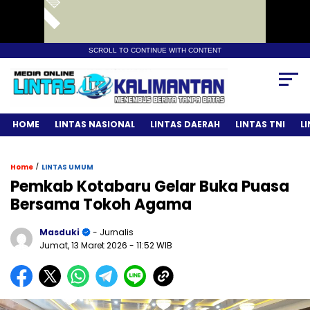
SCROLL TO CONTINUE WITH CONTENT
HOME
LINTAS NASIONAL
LINTAS DAERAH
LINTAS TNI
L
/
Home
LINTAS UMUM
Pemkab Kotabaru Gelar Buka Puasa
Bersama Tokoh Agama
Masduki
- Jurnalis
Jumat, 13 Maret 2026
- 11:52 WIB