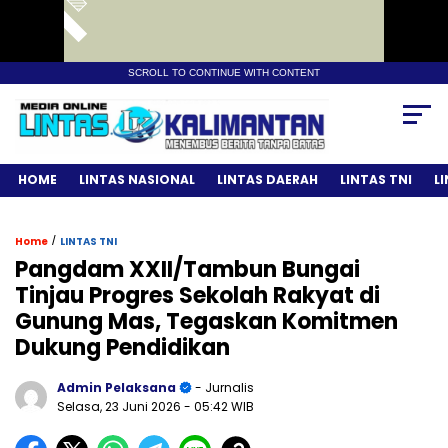
SCROLL TO CONTINUE WITH CONTENT
HOME
LINTAS NASIONAL
LINTAS DAERAH
LINTAS TNI
L
/
Home
LINTAS TNI
Pangdam XXII/Tambun Bungai
Tinjau Progres Sekolah Rakyat di
Gunung Mas, Tegaskan Komitmen
Dukung Pendidikan
Admin Pelaksana
- Jurnalis
Selasa, 23 Juni 2026
- 05:42 WIB