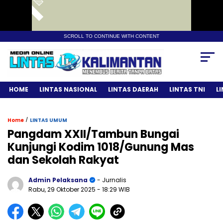
SCROLL TO CONTINUE WITH CONTENT
HOME
LINTAS NASIONAL
LINTAS DAERAH
LINTAS TNI
L
/
Home
LINTAS UMUM
Pangdam XXII/Tambun Bungai
Kunjungi Kodim 1018/Gunung Mas
dan Sekolah Rakyat
Admin Pelaksana
- Jurnalis
Rabu, 29 Oktober 2025
- 18:29 WIB