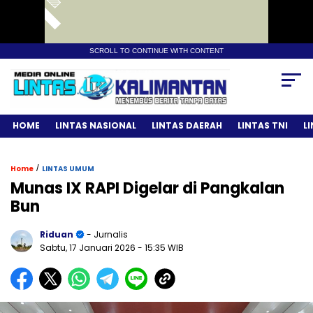
SCROLL TO CONTINUE WITH CONTENT
HOME
LINTAS NASIONAL
LINTAS DAERAH
LINTAS TNI
L
/
Home
LINTAS UMUM
Munas IX RAPI Digelar di Pangkalan
Bun
Riduan
- Jurnalis
Sabtu, 17 Januari 2026
- 15:35 WIB