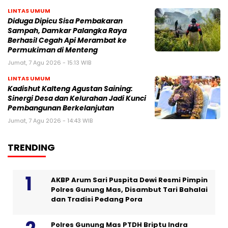
LINTAS UMUM
Diduga Dipicu Sisa Pembakaran
Sampah, Damkar Palangka Raya
Berhasil Cegah Api Merambat ke
Permukiman di Menteng
Jumat, 7 Agu 2026 - 15:13 WIB
LINTAS UMUM
Kadishut Kalteng Agustan Saining:
Sinergi Desa dan Kelurahan Jadi Kunci
Pembangunan Berkelanjutan
Jumat, 7 Agu 2026 - 14:43 WIB
TRENDING
AKBP Arum Sari Puspita Dewi Resmi Pimpin
Polres Gunung Mas, Disambut Tari Bahalai
dan Tradisi Pedang Pora
Polres Gunung Mas PTDH Briptu Indra