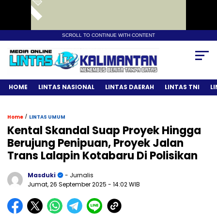
SCROLL TO CONTINUE WITH CONTENT
HOME
LINTAS NASIONAL
LINTAS DAERAH
LINTAS TNI
L
/
Home
LINTAS UMUM
Kental Skandal Suap Proyek Hingga
Berujung Penipuan, Proyek Jalan
Trans Lalapin Kotabaru Di Polisikan
Masduki
- Jurnalis
Jumat, 26 September 2025
- 14:02 WIB