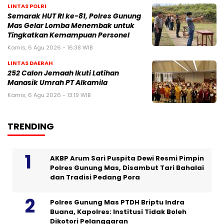
LINTAS POLRI
Semarak HUT RI ke-81, Polres Gunung
Mas Gelar Lomba Menembak untuk
Tingkatkan Kemampuan Personel
Kamis, 6 Agu 2026 - 16:38 WIB
LINTAS DAERAH
252 Calon Jemaah Ikuti Latihan
Manasik Umrah PT Alkamila
Kamis, 6 Agu 2026 - 13:19 WIB
TRENDING
AKBP Arum Sari Puspita Dewi Resmi Pimpin
Polres Gunung Mas, Disambut Tari Bahalai
dan Tradisi Pedang Pora
Polres Gunung Mas PTDH Briptu Indra
Buana, Kapolres: Institusi Tidak Boleh
Dikotori Pelanggaran