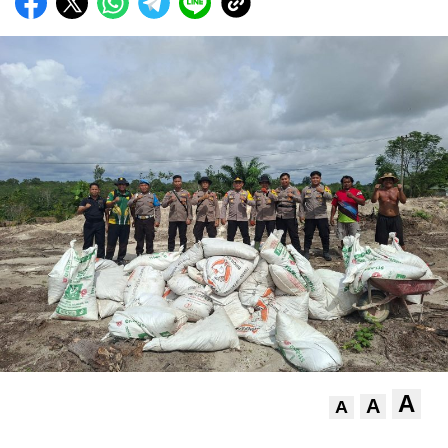
A
A
A