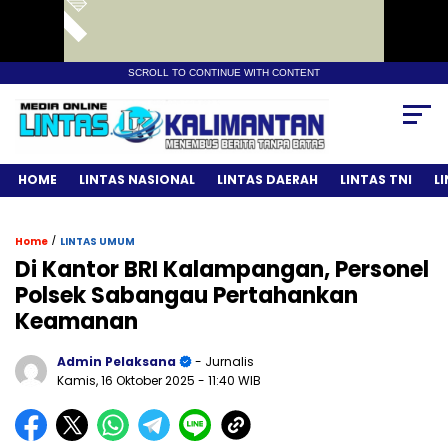
SCROLL TO CONTINUE WITH CONTENT
HOME
LINTAS NASIONAL
LINTAS DAERAH
LINTAS TNI
L
/
Home
LINTAS UMUM
Di Kantor BRI Kalampangan, Personel
Polsek Sabangau Pertahankan
Keamanan
Admin Pelaksana
- Jurnalis
Kamis, 16 Oktober 2025
- 11:40 WIB