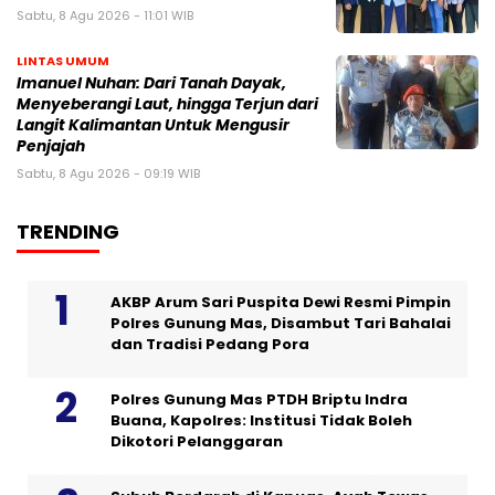
Sabtu, 8 Agu 2026 - 11:01 WIB
LINTAS UMUM
Imanuel Nuhan: Dari Tanah Dayak,
Menyeberangi Laut, hingga Terjun dari
Langit Kalimantan Untuk Mengusir
Penjajah
Sabtu, 8 Agu 2026 - 09:19 WIB
TRENDING
AKBP Arum Sari Puspita Dewi Resmi Pimpin
Polres Gunung Mas, Disambut Tari Bahalai
dan Tradisi Pedang Pora
Polres Gunung Mas PTDH Briptu Indra
Buana, Kapolres: Institusi Tidak Boleh
Dikotori Pelanggaran