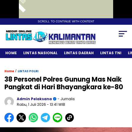
SCROLL TO CONTINUE WITH CONTENT
HOME
LINTAS NASIONAL
LINTAS DAERAH
LINTAS TNI
L
/
Home
LINTAS POLRI
38 Personel Polres Gunung Mas Naik
Pangkat di Hari Bhayangkara ke-80
Admin Pelaksana
- Jurnalis
Rabu, 1 Juli 2026
- 13:41 WIB