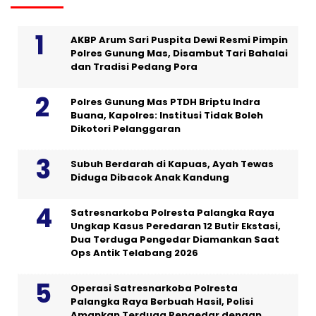
AKBP Arum Sari Puspita Dewi Resmi Pimpin
Polres Gunung Mas, Disambut Tari Bahalai
dan Tradisi Pedang Pora
Polres Gunung Mas PTDH Briptu Indra
Buana, Kapolres: Institusi Tidak Boleh
Dikotori Pelanggaran
Subuh Berdarah di Kapuas, Ayah Tewas
Diduga Dibacok Anak Kandung
Satresnarkoba Polresta Palangka Raya
Ungkap Kasus Peredaran 12 Butir Ekstasi,
Dua Terduga Pengedar Diamankan Saat
Ops Antik Telabang 2026
Operasi Satresnarkoba Polresta
Palangka Raya Berbuah Hasil, Polisi
Amankan Terduga Pengedar dengan