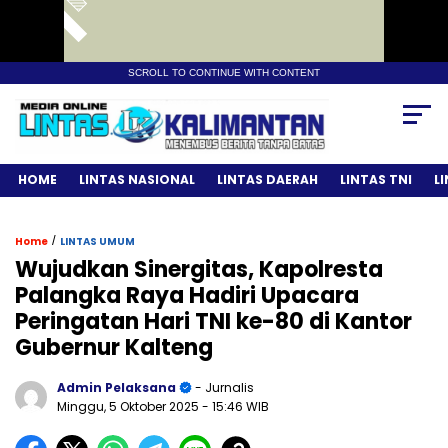
SCROLL TO CONTINUE WITH CONTENT
HOME
LINTAS NASIONAL
LINTAS DAERAH
LINTAS TNI
L
/
Home
LINTAS UMUM
Wujudkan Sinergitas, Kapolresta
Palangka Raya Hadiri Upacara
Peringatan Hari TNI ke-80 di Kantor
Gubernur Kalteng
Admin Pelaksana
- Jurnalis
Minggu, 5 Oktober 2025
- 15:46 WIB