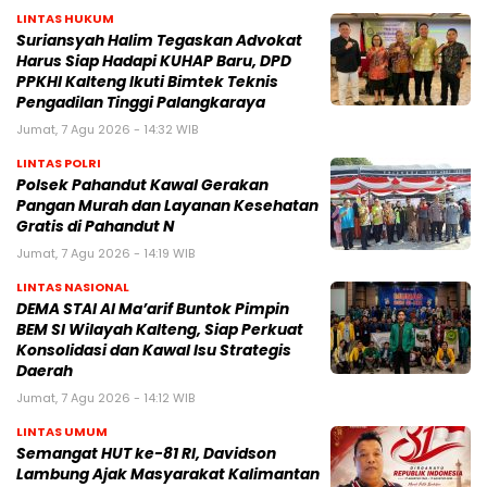
LINTAS HUKUM
Suriansyah Halim Tegaskan Advokat
Harus Siap Hadapi KUHAP Baru, DPD
PPKHI Kalteng Ikuti Bimtek Teknis
Pengadilan Tinggi Palangkaraya
Jumat, 7 Agu 2026 - 14:32 WIB
LINTAS POLRI
Polsek Pahandut Kawal Gerakan
Pangan Murah dan Layanan Kesehatan
Gratis di Pahandut N
Jumat, 7 Agu 2026 - 14:19 WIB
LINTAS NASIONAL
DEMA STAI Al Ma’arif Buntok Pimpin
BEM SI Wilayah Kalteng, Siap Perkuat
Konsolidasi dan Kawal Isu Strategis
Daerah
Jumat, 7 Agu 2026 - 14:12 WIB
LINTAS UMUM
Semangat HUT ke-81 RI, Davidson
Lambung Ajak Masyarakat Kalimantan