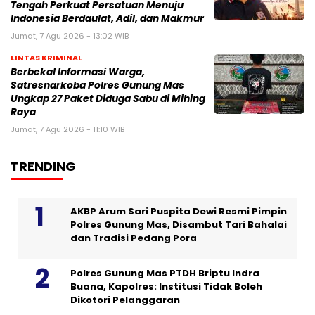
Tengah Perkuat Persatuan Menuju
Indonesia Berdaulat, Adil, dan Makmur
Jumat, 7 Agu 2026 - 13:02 WIB
LINTAS KRIMINAL
Berbekal Informasi Warga,
Satresnarkoba Polres Gunung Mas
Ungkap 27 Paket Diduga Sabu di Mihing
Raya
Jumat, 7 Agu 2026 - 11:10 WIB
TRENDING
AKBP Arum Sari Puspita Dewi Resmi Pimpin
Polres Gunung Mas, Disambut Tari Bahalai
dan Tradisi Pedang Pora
Polres Gunung Mas PTDH Briptu Indra
Buana, Kapolres: Institusi Tidak Boleh
Dikotori Pelanggaran