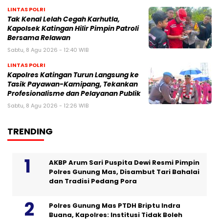
LINTAS POLRI
Tak Kenal Lelah Cegah Karhutla,
Kapolsek Katingan Hilir Pimpin Patroli
Bersama Relawan
Sabtu, 8 Agu 2026 - 12:40 WIB
LINTAS POLRI
Kapolres Katingan Turun Langsung ke
Tasik Payawan-Kamipang, Tekankan
Profesionalisme dan Pelayanan Publik
Sabtu, 8 Agu 2026 - 12:26 WIB
TRENDING
AKBP Arum Sari Puspita Dewi Resmi Pimpin
Polres Gunung Mas, Disambut Tari Bahalai
dan Tradisi Pedang Pora
Polres Gunung Mas PTDH Briptu Indra
Buana, Kapolres: Institusi Tidak Boleh