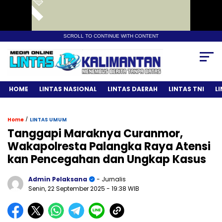
SCROLL TO CONTINUE WITH CONTENT
HOME
LINTAS NASIONAL
LINTAS DAERAH
LINTAS TNI
L
/
Home
LINTAS UMUM
Tanggapi Maraknya Curanmor,
Wakapolresta Palangka Raya Atensi
kan Pencegahan dan Ungkap Kasus
Admin Pelaksana
- Jurnalis
Senin, 22 September 2025
- 19:38 WIB