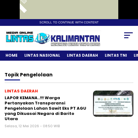
SCROLL TO CONTINUE WITH CONTENT
HOME
LINTAS NASIONAL
LINTAS DAERAH
LINTAS TNI
L
Topik
Pengelolaan
LINTAS DAERAH
LAPOR KEMANA..!!! Warga
Pertanyakan Transparansi
Pengelolaan Lahan Sawit Eks PT AGU
yang Dikuasai Negara di Barito
Utara
Selasa, 12 Mei 2026 - 08:50 WIB