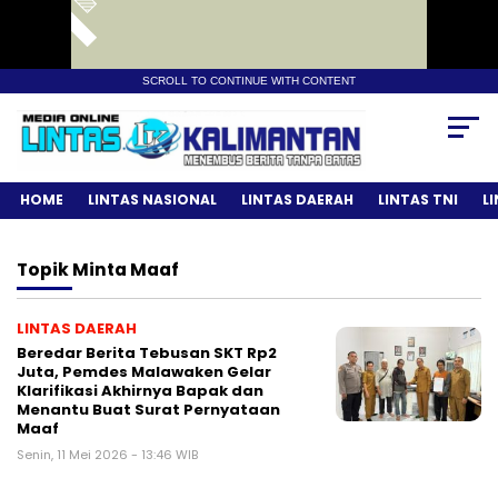
SCROLL TO CONTINUE WITH CONTENT
HOME
LINTAS NASIONAL
LINTAS DAERAH
LINTAS TNI
L
Topik
Minta Maaf
LINTAS DAERAH
Beredar Berita Tebusan SKT Rp2
Juta, Pemdes Malawaken Gelar
Klarifikasi Akhirnya Bapak dan
Menantu Buat Surat Pernyataan
Maaf
Senin, 11 Mei 2026 - 13:46 WIB