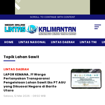
SCROLL TO CONTINUE WITH CONTENT
HOME
LINTAS NASIONAL
LINTAS DAERAH
LINTAS TNI
L
Topik
Lahan Sawit
LINTAS DAERAH
LAPOR KEMANA..!!! Warga
Pertanyakan Transparansi
Pengelolaan Lahan Sawit Eks PT AGU
yang Dikuasai Negara di Barito
Utara
Selasa, 12 Mei 2026 - 08:50 WIB