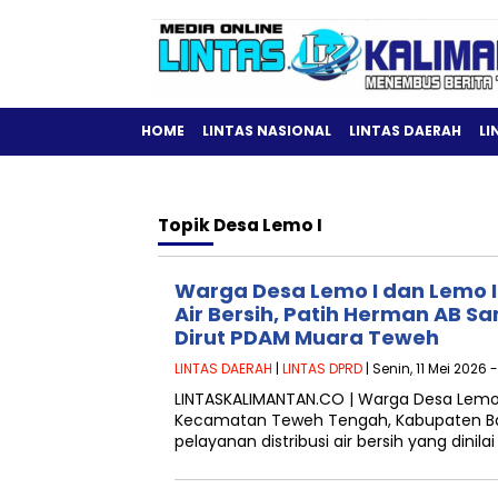
HOME
LINTAS NASIONAL
LINTAS DAERAH
LI
Topik
Desa Lemo I
Warga Desa Lemo I dan Lemo II
Air Bersih, Patih Herman AB S
Dirut PDAM Muara Teweh
LINTAS DAERAH
|
LINTAS DPRD
| Senin, 11 Mei 2026 
LINTASKALIMANTAN.CO | Warga Desa Lemo 
Kecamatan Teweh Tengah, Kabupaten Ba
pelayanan distribusi air bersih yang dinil