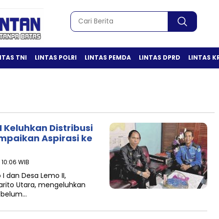
NTAS TNI
LINTAS POLRI
LINTAS PEMDA
LINTAS DPRD
LINTAS K
 Keluhkan Distribusi
ampaikan Aspirasi ke
- 10:06 WIB
I dan Desa Lemo II,
rito Utara, mengeluhkan
ai belum…