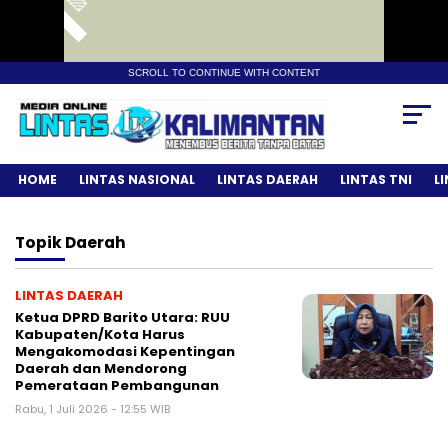
SCROLL TO CONTINUE WITH CONTENT
HOME
LINTAS NASIONAL
LINTAS DAERAH
LINTAS TNI
L
Topik
Daerah
LINTAS DAERAH
Ketua DPRD Barito Utara: RUU
Kabupaten/Kota Harus
Mengakomodasi Kepentingan
Daerah dan Mendorong
Pemerataan Pembangunan
Rabu, 1 Juli 2026 - 12:55 WIB