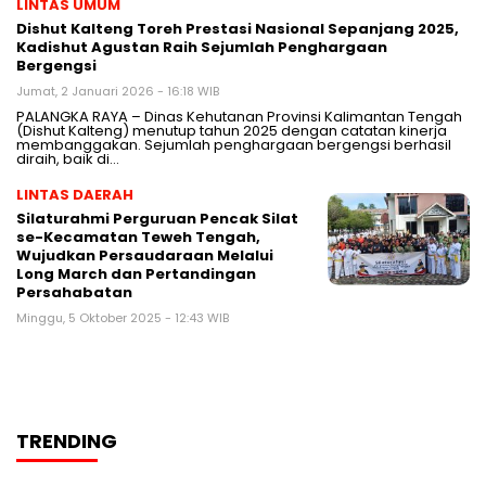
LINTAS UMUM
Dishut Kalteng Toreh Prestasi Nasional Sepanjang 2025,
Kadishut Agustan Raih Sejumlah Penghargaan
Bergengsi
Jumat, 2 Januari 2026 - 16:18 WIB
PALANGKA RAYA – Dinas Kehutanan Provinsi Kalimantan Tengah
(Dishut Kalteng) menutup tahun 2025 dengan catatan kinerja
membanggakan. Sejumlah penghargaan bergengsi berhasil
diraih, baik di…
LINTAS DAERAH
Silaturahmi Perguruan Pencak Silat
se-Kecamatan Teweh Tengah,
Wujudkan Persaudaraan Melalui
Long March dan Pertandingan
Persahabatan
Minggu, 5 Oktober 2025 - 12:43 WIB
TRENDING