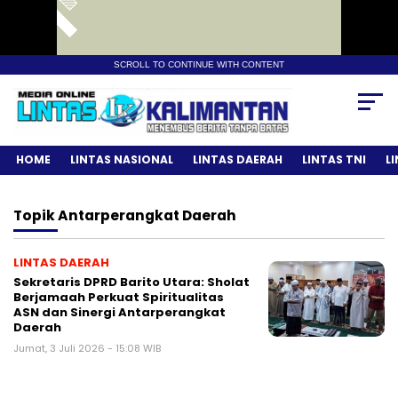
SCROLL TO CONTINUE WITH CONTENT
HOME
LINTAS NASIONAL
LINTAS DAERAH
LINTAS TNI
L
Topik
Antarperangkat Daerah
LINTAS DAERAH
Sekretaris DPRD Barito Utara: Sholat
Berjamaah Perkuat Spiritualitas
ASN dan Sinergi Antarperangkat
Daerah
Jumat, 3 Juli 2026 - 15:08 WIB