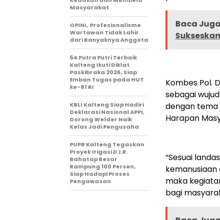
Keadilan dan Membela
Masyarakat
Baca Juga 
OPINI, Profesionalisme
Wartawan Tidak Lahir
Sukseskan
dari Banyaknya Anggota
54 Putra Putri Terbaik
Kalteng Ikuti Diklat
Paskibraka 2026, Siap
Emban Tugas pada HUT
Kombes Pol. D
ke-81 RI
sebagai wujud
KBLI Kalteng Siap Hadiri
dengan tema p
Deklarasi Nasional APPI,
Harapan Masy
Dorong Welder Naik
Kelas Jadi Pengusaha
PUPR Kalteng Tegaskan
Proyek Irigasi D.I.R.
“Sesuai landas
Bahatap Besar
Rampung 100 Persen,
kemanusiaan 
Siap Hadapi Proses
maka kegiata
Pengawasan
bagi masyarak