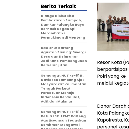
Berita Terkait
Diduga Dipicu Sisa
Pembakaran Sampah,
Damkar Palangka Raya
Berhasil Cegah Api
Merambat ke
Permukiman di Menteng
Kadishut Kalteng
Agustan Saining: Sinergi
Desa dan Kelurahan
Jadi Kunci Pembangunan
Resor Kota (P
Berkelanjutan
berpartisipas
Polri yang ke
Semangat HUT ke-81 RI,
Davidson Lambung Ajak
melalui kegia
Masyarakat Kalimantan
Tengah Perkuat
Persatuan Menuju
Indonesia Berdaulat,
Adil, dan Makmur
Donor Darah di
Semangat HUT ke-81 RI,
Kota Palangka
Ketua LSR-LPMT Kalteng
Kapolresta, Ko
Agatisyansah Tegaskan
Komitmen Mengawal
personel kesa