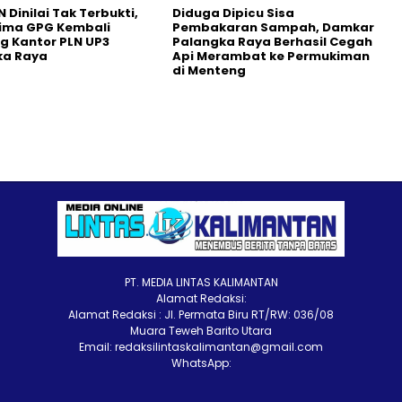
N Dinilai Tak Terbukti,
Diduga Dipicu Sisa
lima GPG Kembali
Pembakaran Sampah, Damkar
 Kantor PLN UP3
Palangka Raya Berhasil Cegah
ka Raya
Api Merambat ke Permukiman
di Menteng
PT. MEDIA LINTAS KALIMANTAN
Alamat Redaksi:
Alamat Redaksi : Jl. Permata Biru RT/RW: 036/08
Muara Teweh Barito Utara
Email: redaksilintaskalimantan@gmail.com
WhatsApp: