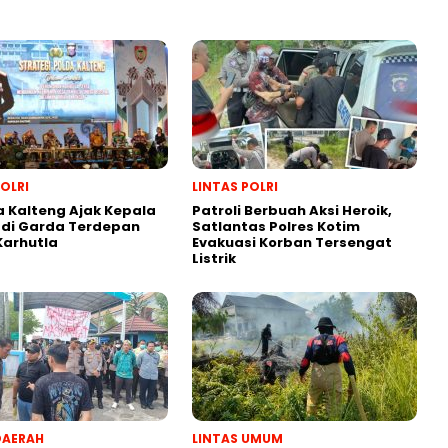
POLRI
LINTAS POLRI
 Kalteng Ajak Kepala
Patroli Berbuah Aksi Heroik,
adi Garda Terdepan
Satlantas Polres Kotim
Karhutla
Evakuasi Korban Tersengat
Listrik
DAERAH
LINTAS UMUM