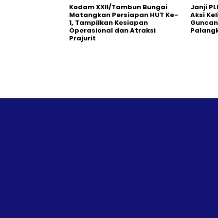
Kodam XXII/Tambun Bungai
Janji PL
Matangkan Persiapan HUT Ke-
Aksi Ke
1, Tampilkan Kesiapan
Guncang
Operasional dan Atraksi
Palang
Prajurit