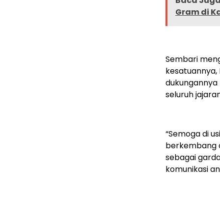
Baca Juga 
Gram di K
Sembari meng
kesatuannya,
dukungannya 
seluruh jajaran
“Semoga di us
berkembang d
sebagai gard
komunikasi an