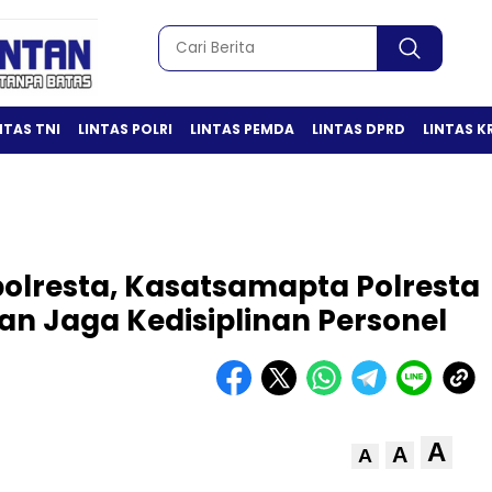
NTAS TNI
LINTAS POLRI
LINTAS PEMDA
LINTAS DPRD
LINTAS K
olresta, Kasatsamapta Polresta
n Jaga Kedisiplinan Personel
A
A
A