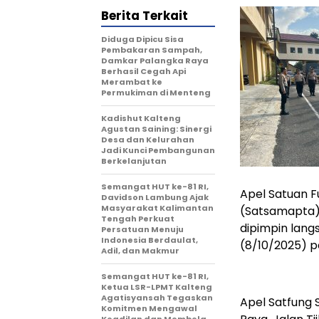
Berita Terkait
Diduga Dipicu Sisa
Pembakaran Sampah,
Damkar Palangka Raya
Berhasil Cegah Api
Merambat ke
Permukiman di Menteng
Kadishut Kalteng
Agustan Saining: Sinergi
Desa dan Kelurahan
Jadi Kunci Pembangunan
Berkelanjutan
Semangat HUT ke-81 RI,
Apel Satuan F
Davidson Lambung Ajak
Masyarakat Kalimantan
(Satsamapta) 
Tengah Perkuat
dipimpin lan
Persatuan Menuju
Indonesia Berdaulat,
(8/10/2025) p
Adil, dan Makmur
Semangat HUT ke-81 RI,
Ketua LSR-LPMT Kalteng
Agatisyansah Tegaskan
Apel Satfung
Komitmen Mengawal