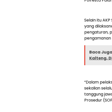
Polresta Pala
Selain itu AK
yang dilaksan
pengaturan, p
pengamanan (
Baca Juga 
Kalteng, D
“Dalam pelak
sekalian sela
tanggung jaw
Prosedur (SOP)