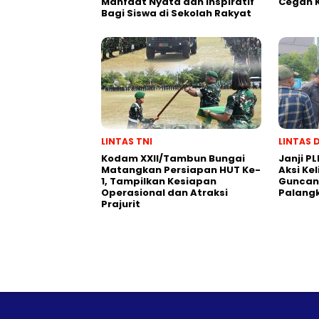
Manfaat Nyata dan Inspiratif
Cegah 
Bagi Siswa di Sekolah Rakyat
LINTAS TNI
LINTAS 
Kodam XXII/Tambun Bungai
Janji PL
Matangkan Persiapan HUT Ke-
Aksi Ke
1, Tampilkan Kesiapan
Guncang
Operasional dan Atraksi
Palang
Prajurit