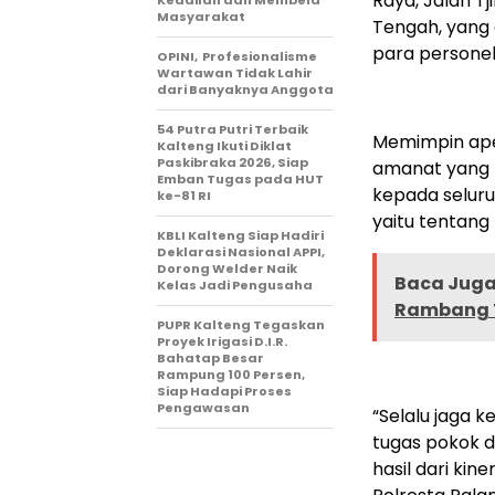
Raya, Jalan Tj
Keadilan dan Membela
Masyarakat
Tengah, yang 
para personel 
OPINI, Profesionalisme
Wartawan Tidak Lahir
dari Banyaknya Anggota
54 Putra Putri Terbaik
Memimpin ape
Kalteng Ikuti Diklat
Paskibraka 2026, Siap
amanat yang b
Emban Tugas pada HUT
kepada seluru
ke-81 RI
yaitu tentang 
KBLI Kalteng Siap Hadiri
Deklarasi Nasional APPI,
Dorong Welder Naik
Baca Juga 
Kelas Jadi Pengusaha
Rambang 
PUPR Kalteng Tegaskan
Proyek Irigasi D.I.R.
Bahatap Besar
Rampung 100 Persen,
Siap Hadapi Proses
Pengawasan
“Selalu jaga 
tugas pokok d
hasil dari kin