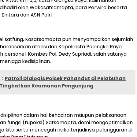
ilik Riwut Km. 3,5, Kota Palangka Raya, Kalimantan
dihadiri oleh Wakasatsamapta, para Perwira beserta
Bintara dan ASN Polri.
l satfung, Kasatsamapta pun menyampaikan sejumlah
erdasarkan atensi dari Kapolresta Palangka Raya
h personel, Kombes Pol. Dedy Supriadi, salah satunya
menjaga kedisiplinan.
:
Patroli Dialogis Polsek Pahandut di Pelabuhan
Tingkatkan Keamanan Pengunjung
kedisiplinan dalam hal kehadiran maupun pelaksanaan
an fungsi (tupoksi) Satsamapta, demi mengoptimalkan
erja kita serta mencegah risiko terjadinya pelanggaran di