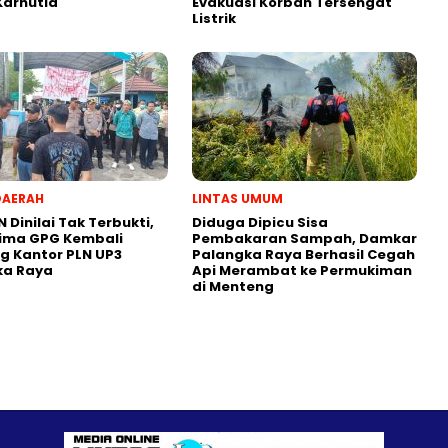
Karhutla
Evakuasi Korban Tersengat
Listrik
DAERAH
LINTAS UMUM
N Dinilai Tak Terbukti,
Diduga Dipicu Sisa
lima GPG Kembali
Pembakaran Sampah, Damkar
 Kantor PLN UP3
Palangka Raya Berhasil Cegah
ka Raya
Api Merambat ke Permukiman
di Menteng