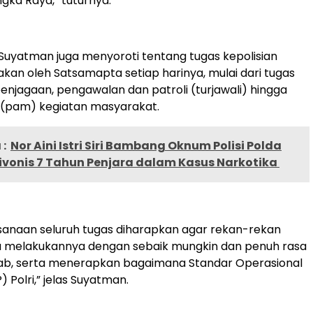
ngka Raya,” tuturnya.
P Suyatman juga menyoroti tentang tugas kepolisian
akan oleh Satsamapta setiap harinya, mulai dari tugas
enjagaan, pengawalan dan patroli (turjawali) hingga
pam) kegiatan masyarakat.
:
Nor Aini Istri Siri Bambang Oknum Polisi Polda
ivonis 7 Tahun Penjara dalam Kasus Narkotika
sanaan seluruh tugas diharapkan agar rekan-rekan
lu melakukannya dengan sebaik mungkin dan penuh rasa
ab, serta menerapkan bagaimana Standar Operasional
 Polri,” jelas Suyatman.