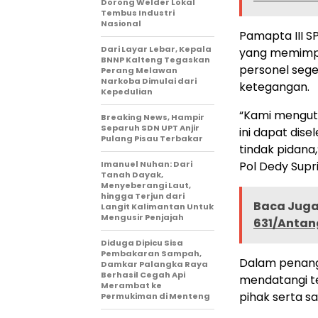
Dorong Welder Lokal
Tembus Industri
Nasional
Pamapta III 
Dari Layar Lebar, Kepala
yang memimpi
BNNP Kalteng Tegaskan
personel seg
Perang Melawan
Narkoba Dimulai dari
ketegangan.
Kepedulian
“Kami mengut
Breaking News, Hampir
Separuh SDN UPT Anjir
ini dapat dis
Pulang Pisau Terbakar
tindak pidana
Imanuel Nuhan: Dari
Pol Dedy Supria
Tanah Dayak,
Menyeberangi Laut,
hingga Terjun dari
Baca Juga 
Langit Kalimantan Untuk
Mengusir Penjajah
631/Antang
Diduga Dipicu Sisa
Pembakaran Sampah,
Dalam penang
Damkar Palangka Raya
Berhasil Cegah Api
mendatangi te
Merambat ke
pihak serta sa
Permukiman di Menteng