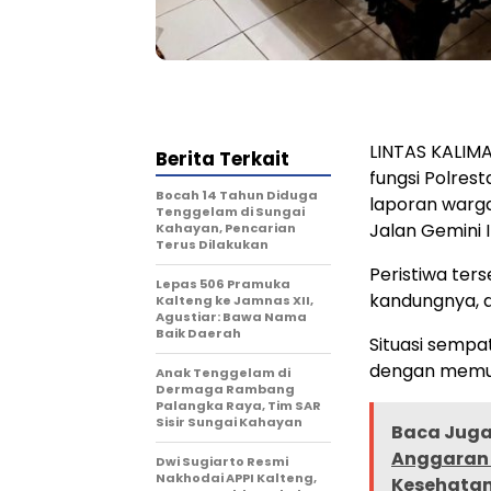
LINTAS KALIMA
Berita Terkait
fungsi Polres
Bocah 14 Tahun Diduga
laporan warga
Tenggelam di Sungai
Jalan Gemini I
Kahayan, Pencarian
Terus Dilakukan
Peristiwa ter
Lepas 506 Pramuka
kandungnya, d
Kalteng ke Jamnas XII,
Agustiar: Bawa Nama
Baik Daerah
Situasi semp
dengan memuk
Anak Tenggelam di
Dermaga Rambang
Palangka Raya, Tim SAR
Sisir Sungai Kahayan
Baca Juga 
Anggaran 
Dwi Sugiarto Resmi
Nakhodai APPI Kalteng,
Kesehatan 