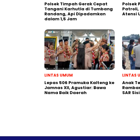
Polsek Timpah Gerak Cepat
Polsek
Tangani Karhutla di Tumbang
Patroli,
Randang, Api Dipadamkan
Atensi
dalam 1,5 Jam
LINTAS UMUM
LINTAS
Lepas 506 Pramuka Kalteng ke
Anak T
Jamnas XII, Agustiar: Bawa
Ramban
Nama Baik Daerah
SAR Sis