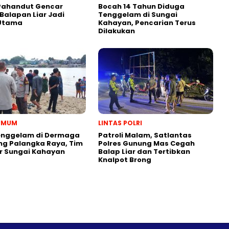
 Pahandut Gencar
Bocah 14 Tahun Diduga
 Balapan Liar Jadi
Tenggelam di Sungai
 Utama
Kahayan, Pencarian Terus
Dilakukan
 UMUM
LINTAS POLRI
enggelam di Dermaga
Patroli Malam, Satlantas
g Palangka Raya, Tim
Polres Gunung Mas Cegah
ir Sungai Kahayan
Balap Liar dan Tertibkan
Knalpot Brong