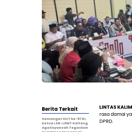
LINTAS KALIM
Berita Terkait
rasa damai y
Semangat HUT ke-81 RI,
DPRD.
Ketua LSR-LPMT Kalteng
Agatisyansah Tegaskan