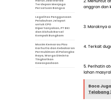
2. Menuntut 
Harus Jadi Garda
Terdepan Menjaga
anggran dan k
Persatuan Bangsa
Legalitas Penggunaan
Pelabuhan Jelapat
untuk CPO
3. Maraknya a
Dipertanyakan, PT BKI
dan Dishub Barsel
Kompak Bungkam
Musim Kemarau Picu
4. Terkait dug
Karhutla dan Kebakaran
Permukiman di Palangka
Raya, Warga Diminta
Tingkatkan
Kewaspadaan
5. Perihatin 
lahan masyra
Baca Juga 
Telabang 2