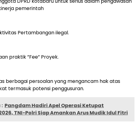
anggota DPRD kotabaru untuk serius dalam pengawasan
inerja pemerintah
ktivitas Pertambangan ilegal.
aan praktik ”Fee” Proyek.
atas berbagai persoalan yang mengancam hak atas
kat termasuk potensi penggusuran.
:
Pangdam Hadiri Apel Operasi Ketupat
026, TNI-Polri Siap Amankan Arus Mudik Idul Fitri