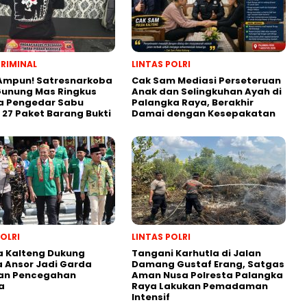
KRIMINAL
LINTAS POLRI
Ampun! Satresnarkoba
Cak Sam Mediasi Perseteruan
Gunung Mas Ringkus
Anak dan Selingkuhan Ayah di
a Pengedar Sabu
Palangka Raya, Berakhir
27 Paket Barang Bukti
Damai dengan Kesepakatan
POLRI
LINTAS POLRI
a Kalteng Dukung
Tangani Karhutla di Jalan
 Ansor Jadi Garda
Damang Gustaf Erang, Satgas
an Pencegahan
Aman Nusa Polresta Palangka
a
Raya Lakukan Pemadaman
Intensif