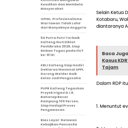
Komitmen Mengawal
Keadilan dan Membela
Masyarakat
Selain Ketua D
Kotabaru, Wak
OPINI, Profesionalisme
Wartawan Tidak Lahir
diantaranya 
dari Banyaknya Anggota
54 Putra Putri Terbaik
Kalteng Ikuti Diklat
Paskibraka 2026, Siap
Emban Tugas pada HUT
Baca Juga 
ke-81 RI
Kasus KDRT
KBLI Kalteng Siap Hadiri
Tajam
Deklarasi Nasional APPI,
Dorong Welder Naik
Kelas Jadi Pengusaha
Dalam RDP itu
PUPR Kalteng Tegaskan
Proyek Irigasi D.I.R.
Bahatap Besar
Rampung 100 Persen,
1. Menuntut e
Siap Hadapi Proses
Pengawasan
Bias Layar: Relawan
Kebajikan Pancasila