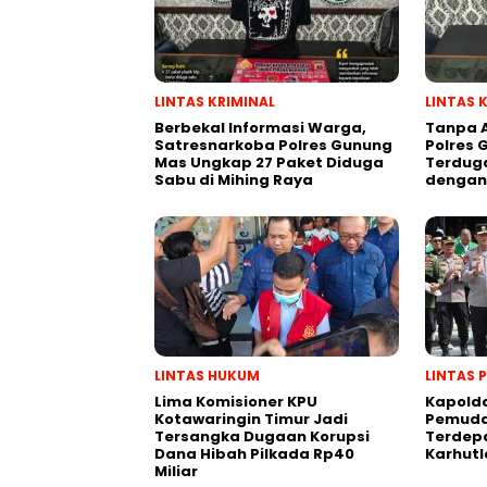
LINTAS KRIMINAL
LINTAS 
Berbekal Informasi Warga,
Tanpa 
Satresnarkoba Polres Gunung
Polres 
Mas Ungkap 27 Paket Diduga
Terdug
Sabu di Mihing Raya
dengan 
LINTAS HUKUM
LINTAS 
Lima Komisioner KPU
Kapold
Kotawaringin Timur Jadi
Pemuda
Tersangka Dugaan Korupsi
Terdep
Dana Hibah Pilkada Rp40
Karhutl
Miliar