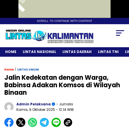
SCROLL TO CONTINUE WITH CONTENT
HOME
LINTAS NASIONAL
LINTAS DAERAH
LINTAS TNI
L
/
Home
LINTAS UMUM
Jalin Kedekatan dengan Warga,
Babinsa Adakan Komsos di Wilayah
Binaan
Admin Pelaksana
- Jurnalis
Kamis, 9 Oktober 2025
- 12:14 WIB