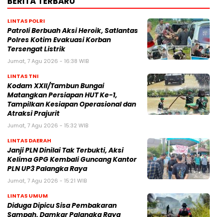
BERITA TERBARU
LINTAS POLRI
Patroli Berbuah Aksi Heroik, Satlantas
Polres Kotim Evakuasi Korban
Tersengat Listrik
Jumat, 7 Agu 2026 - 16:38 WIB
LINTAS TNI
Kodam XXII/Tambun Bungai
Matangkan Persiapan HUT Ke-1,
Tampilkan Kesiapan Operasional dan
Atraksi Prajurit
Jumat, 7 Agu 2026 - 15:32 WIB
LINTAS DAERAH
Janji PLN Dinilai Tak Terbukti, Aksi
Kelima GPG Kembali Guncang Kantor
PLN UP3 Palangka Raya
Jumat, 7 Agu 2026 - 15:21 WIB
LINTAS UMUM
Diduga Dipicu Sisa Pembakaran
Sampah, Damkar Palangka Raya