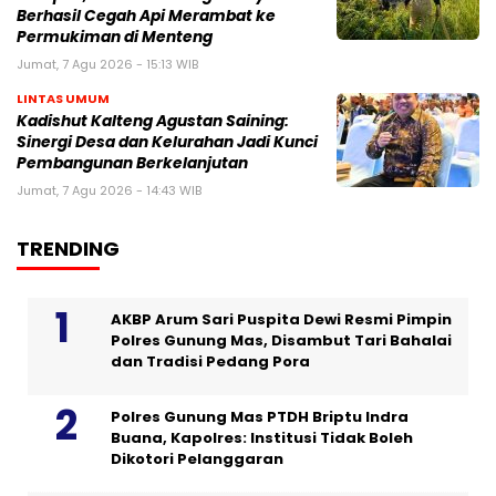
Berhasil Cegah Api Merambat ke
Permukiman di Menteng
Jumat, 7 Agu 2026 - 15:13 WIB
LINTAS UMUM
Kadishut Kalteng Agustan Saining:
Sinergi Desa dan Kelurahan Jadi Kunci
Pembangunan Berkelanjutan
Jumat, 7 Agu 2026 - 14:43 WIB
TRENDING
AKBP Arum Sari Puspita Dewi Resmi Pimpin
Polres Gunung Mas, Disambut Tari Bahalai
dan Tradisi Pedang Pora
Polres Gunung Mas PTDH Briptu Indra
Buana, Kapolres: Institusi Tidak Boleh
Dikotori Pelanggaran