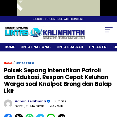
SCROLL TO CONTINUE WITH CONTENT
HOME
LINTAS NASIONAL
LINTAS DAERAH
LINTAS TNI
L
/
Home
LINTAS POLRI
Polsek Sepang Intensifkan Patroli
dan Edukasi, Respon Cepat Keluhan
Warga soal Knalpot Brong dan Balap
Liar
Admin Pelaksana
- Jurnalis
Sabtu, 23 Mei 2026
- 09:42 WIB