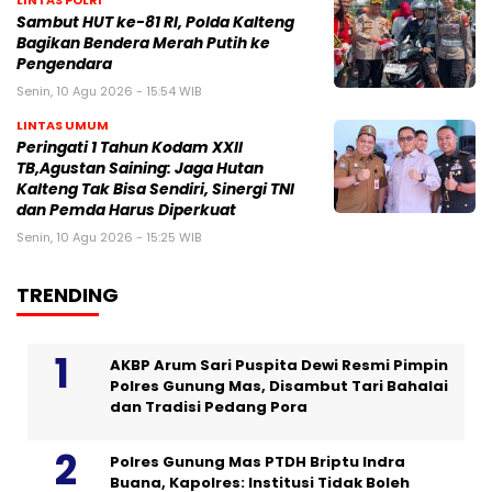
LINTAS POLRI
Sambut HUT ke-81 RI, Polda Kalteng
Bagikan Bendera Merah Putih ke
Pengendara
Senin, 10 Agu 2026 - 15:54 WIB
LINTAS UMUM
Peringati 1 Tahun Kodam XXII
TB,Agustan Saining: Jaga Hutan
Kalteng Tak Bisa Sendiri, Sinergi TNI
dan Pemda Harus Diperkuat
Senin, 10 Agu 2026 - 15:25 WIB
TRENDING
AKBP Arum Sari Puspita Dewi Resmi Pimpin
Polres Gunung Mas, Disambut Tari Bahalai
dan Tradisi Pedang Pora
Polres Gunung Mas PTDH Briptu Indra
Buana, Kapolres: Institusi Tidak Boleh