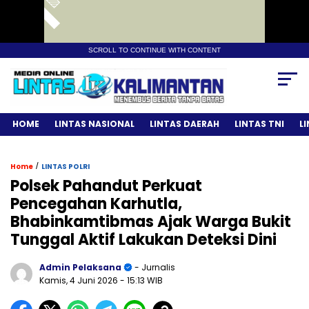
SCROLL TO CONTINUE WITH CONTENT
HOME
LINTAS NASIONAL
LINTAS DAERAH
LINTAS TNI
L
/
Home
LINTAS POLRI
Polsek Pahandut Perkuat
Pencegahan Karhutla,
Bhabinkamtibmas Ajak Warga Bukit
Tunggal Aktif Lakukan Deteksi Dini
Admin Pelaksana
- Jurnalis
Kamis, 4 Juni 2026
- 15:13 WIB