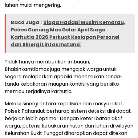
lahan mulai mengering.
Baca Juga :
Siaga Hadapi Musim Kemarau,
Polres Gunung Mas Gelar Apel Siaga
Karhutla 2026 Perkuat Kesiapan Personel
dan Sinergi Lintas Instansi
Tidak hanya memberikan imbauan,
Bhabinkamtibmas juga mengajak warga untuk
segera melaporkan apabila menemukan tanda-
tanda kebakaran maupun kondisi yang berisiko
memicu terjadinya karhutla.
Melalui sinergi antara kepolisian dan masyarakat,
Polsek Pahandut berharap sistem deteksi dini dapat
berjalan lebih optimal. Dengan keterlibatan aktif
warga, potensi kebakaran hutan dan lahan di wilayah
Kelurahan Bukit Tunggal diharapkan dapat ditekan