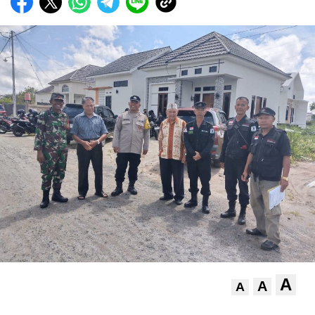
A
A
A