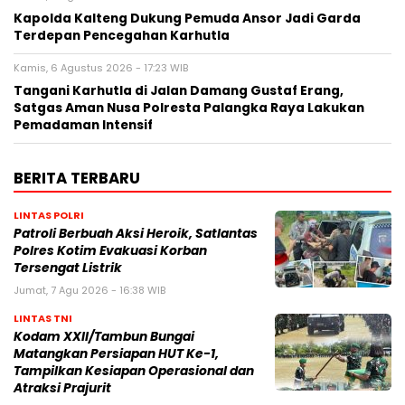
Kapolda Kalteng Dukung Pemuda Ansor Jadi Garda
Terdepan Pencegahan Karhutla
Kamis, 6 Agustus 2026 - 17:23 WIB
Tangani Karhutla di Jalan Damang Gustaf Erang,
Satgas Aman Nusa Polresta Palangka Raya Lakukan
Pemadaman Intensif
BERITA TERBARU
LINTAS POLRI
Patroli Berbuah Aksi Heroik, Satlantas
Polres Kotim Evakuasi Korban
Tersengat Listrik
Jumat, 7 Agu 2026 - 16:38 WIB
LINTAS TNI
Kodam XXII/Tambun Bungai
Matangkan Persiapan HUT Ke-1,
Tampilkan Kesiapan Operasional dan
Atraksi Prajurit