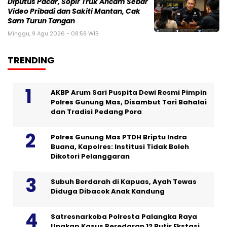
Diputus Pacar, Sopir Truk Ancam Sebar
Video Pribadi dan Sakiti Mantan, Cak
Sam Turun Tangan
Minggu, 9 Agu 2026 - 08:58 WIB
TRENDING
AKBP Arum Sari Puspita Dewi Resmi Pimpin
Polres Gunung Mas, Disambut Tari Bahalai
dan Tradisi Pedang Pora
Polres Gunung Mas PTDH Briptu Indra
Buana, Kapolres: Institusi Tidak Boleh
Dikotori Pelanggaran
Subuh Berdarah di Kapuas, Ayah Tewas
Diduga Dibacok Anak Kandung
Satresnarkoba Polresta Palangka Raya
Ungkap Kasus Peredaran 12 Butir Ekstasi,