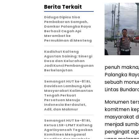
Berita Terkait
Diduga Dipicu Sisa
Pembakaran Sampah,
Damkar Palangka Raya
Berhasil Cegah Api
Merambat ke
Permukiman di Menteng
Kadishut Kalteng
Agustan Saining: Sinergi
Desa dan Kelurahan
Jadi Kunci Pembangunan
penuh makna, j
Berkelanjutan
Palangka Raya
sebuah monume
Semangat HUT ke-81 RI,
Davidson Lambung Ajak
Lintas Bundar
Masyarakat Kalimantan
Tengah Perkuat
Persatuan Menuju
Monumen terse
Indonesia Berdaulat,
komitmen kep
Adil, dan Makmur
masyarakat di
Semangat HUT ke-81 RI,
menjadi sumbe
Ketua LSR-LPMT Kalteng
Agatisyansah Tegaskan
pengingat aga
Komitmen Mengawal