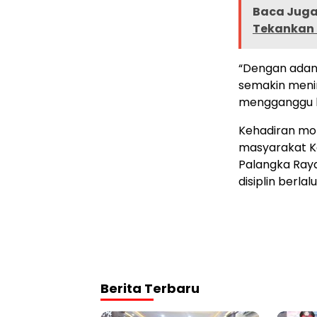
Baca Juga 
Tekankan 
“Dengan adan
semakin menin
mengganggu k
Kehadiran mon
masyarakat Ko
Palangka Raya
disiplin berlal
Berita Terbaru