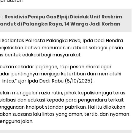
ar aturan.
:
Residivis Penipu Gas Elpiji Diciduk Unit Reskrim
handut di Palangka Raya, 14 Warga Jadi Korban
li Satlantas Polresta Palangka Raya, Ipda Dedi Hendra
enjelaskan bahwa monumen ini dibuat sebagai pesan
us bentuk edukasi bagi masyarakat.
bukan sekadar pajangan, tapi pesan moral agar
adar pentingnya menjaga ketertiban dan mematuhi
 lintas,” ujar Ipda Dedi, Rabu (8/10/2025).
lain menggelar razia rutin, pihak kepolisian juga terus
ialisasi dan edukasi kepada para pengendara terkait
nggunaan knalpot standar pabrikan. Hal itu dilakukan
kan suasana lalu lintas yang aman, tertib, dan nyaman
pengguna jalan.