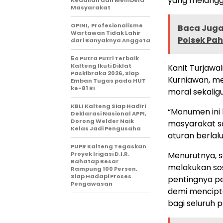
yang melangg
Keadilan dan Membela
Masyarakat
OPINI, Profesionalisme
Baca Juga 
Wartawan Tidak Lahir
Polsek Pa
dari Banyaknya Anggota
54 Putra Putri Terbaik
Kalteng Ikuti Diklat
Kanit Turjawa
Paskibraka 2026, Siap
Kurniawan, m
Emban Tugas pada HUT
ke-81 RI
moral sekalig
KBLI Kalteng Siap Hadiri
“Monumen ini 
Deklarasi Nasional APPI,
Dorong Welder Naik
masyarakat s
Kelas Jadi Pengusaha
aturan berlalu
PUPR Kalteng Tegaskan
Proyek Irigasi D.I.R.
Menurutnya, se
Bahatap Besar
melakukan sos
Rampung 100 Persen,
Siap Hadapi Proses
pentingnya pe
Pengawasan
demi mencipta
bagi seluruh 