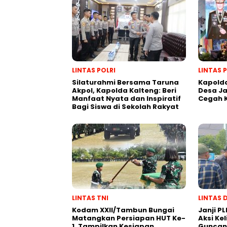
LINTAS POLRI
LINTAS 
Silaturahmi Bersama Taruna
Kapolda
Akpol, Kapolda Kalteng: Beri
Desa J
Manfaat Nyata dan Inspiratif
Cegah 
Bagi Siswa di Sekolah Rakyat
LINTAS TNI
LINTAS 
Kodam XXII/Tambun Bungai
Janji PL
Matangkan Persiapan HUT Ke-
Aksi Ke
1, Tampilkan Kesiapan
Guncang