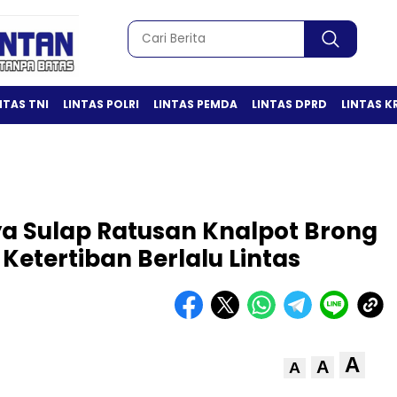
NTAS TNI
LINTAS POLRI
LINTAS PEMDA
LINTAS DPRD
LINTAS K
ya Sulap Ratusan Knalpot Brong
etertiban Berlalu Lintas
A
A
A