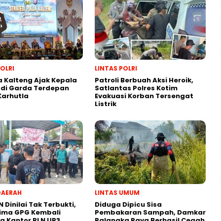
POLRI
LINTAS POLRI
 Kalteng Ajak Kepala
Patroli Berbuah Aksi Heroik,
adi Garda Terdepan
Satlantas Polres Kotim
Karhutla
Evakuasi Korban Tersengat
Listrik
DAERAH
LINTAS UMUM
N Dinilai Tak Terbukti,
Diduga Dipicu Sisa
lima GPG Kembali
Pembakaran Sampah, Damkar
 Kantor PLN UP3
Palangka Raya Berhasil Cegah