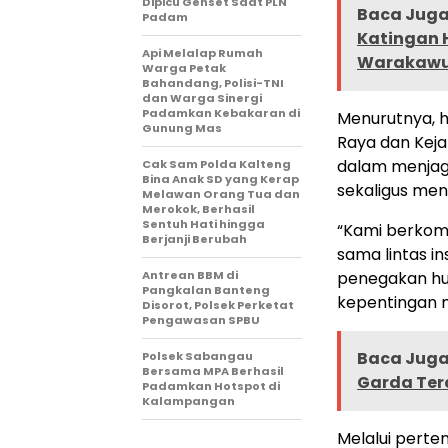
Dipicu Genset Saat PLN
Baca Juga 
Padam
Katingan H
Api Melalap Rumah
Warakawur
Warga Petak
Bahandang, Polisi-TNI
dan Warga Sinergi
Padamkan Kebakaran di
Menurutnya, h
Gunung Mas
Raya dan Kej
dalam menjag
Cak Sam Polda Kalteng
Bina Anak SD yang Kerap
sekaligus men
Melawan Orang Tua dan
Merokok, Berhasil
Sentuh Hati hingga
“Kami berkom
Berjanji Berubah
sama lintas i
Antrean BBM di
penegakan hu
Pangkalan Banteng
kepentingan m
Disorot, Polsek Perketat
Pengawasan SPBU
Baca Juga 
Polsek Sabangau
Bersama MPA Berhasil
Garda Te
Padamkan Hotspot di
Kalampangan
Melalui perte