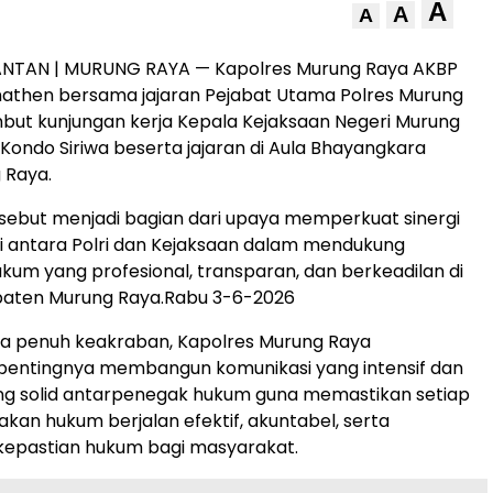
A
A
A
ANTAN | MURUNG RAYA — Kapolres Murung Raya AKBP
nathen bersama jajaran Pejabat Utama Polres Murung
ut kunjungan kerja Kepala Kejaksaan Negeri Murung
ondo Siriwa beserta jajaran di Aula Bhayangkara
 Raya.
sebut menjadi bagian dari upaya memperkuat sinergi
i antara Polri dan Kejaksaan dalam mendukung
um yang profesional, transparan, dan berkeadilan di
paten Murung Raya.Rabu 3-6-2026
a penuh keakraban, Kapolres Murung Raya
entingnya membangun komunikasi yang intensif dan
ang solid antarpenegak hukum guna memastikan setiap
kan hukum berjalan efektif, akuntabel, serta
epastian hukum bagi masyarakat.