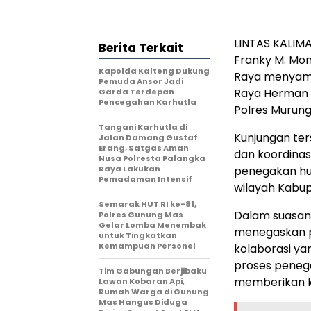
LINTAS KALIM
Berita Terkait
Franky M. Mo
Kapolda Kalteng Dukung
Raya menyamb
Pemuda Ansor Jadi
Raya Herman K
Garda Terdepan
Pencegahan Karhutla
Polres Murung
Tangani Karhutla di
Kunjungan ter
Jalan Damang Gustaf
Erang, Satgas Aman
dan koordinas
Nusa Polresta Palangka
Raya Lakukan
penegakan huk
Pemadaman Intensif
wilayah Kabu
Semarak HUT RI ke-81,
Dalam suasan
Polres Gunung Mas
Gelar Lomba Menembak
menegaskan p
untuk Tingkatkan
Kemampuan Personel
kolaborasi y
proses penega
Tim Gabungan Berjibaku
memberikan k
Lawan Kobaran Api,
Rumah Warga di Gunung
Mas Hangus Diduga