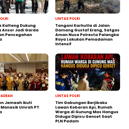
POLRI
LINTAS POLRI
a Kalteng Dukung
Tangani Karhutla di Jalan
 Ansor Jadi Garda
Damang Gustaf Erang, Satgas
an Pencegahan
Aman Nusa Polresta Palangka
a
Raya Lakukan Pemadaman
Intensif
DAERAH
LINTAS POLRI
on Jemaah Ikuti
Tim Gabungan Berjibaku
 Manasik Umrah PT
Lawan Kobaran Api, Rumah
a
Warga di Gunung Mas Hangus
Diduga Dipicu Genset Saat
PLN Padam