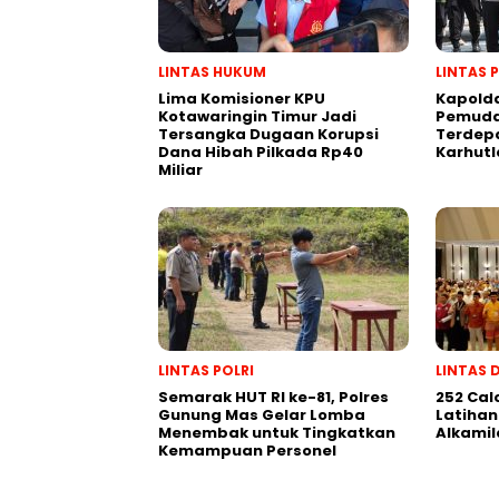
LINTAS HUKUM
LINTAS 
Lima Komisioner KPU
Kapold
Kotawaringin Timur Jadi
Pemuda
Tersangka Dugaan Korupsi
Terdep
Dana Hibah Pilkada Rp40
Karhutl
Miliar
LINTAS POLRI
LINTAS 
Semarak HUT RI ke-81, Polres
252 Cal
Gunung Mas Gelar Lomba
Latihan
Menembak untuk Tingkatkan
Alkamil
Kemampuan Personel